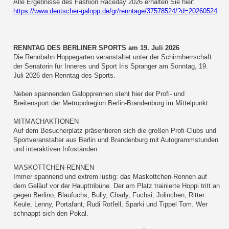
Alle Ergebnisse des Fashion Raceday 2026 erhalten Sie hier:
https://www.deutscher-galopp.de/gr/renntage/37578524/?d=20260524
.
RENNTAG DES BERLINER SPORTS am 19. Juli 2026
Die Rennbahn Hoppegarten veranstaltet unter der Schirmherrschaft
der Senatorin für Inneres und Sport Iris Spranger am Sonntag, 19.
Juli 2026 den Renntag des Sports.
Neben spannenden Galopprennen steht hier der Profi- und
Breitensport der Metropolregion Berlin-Brandenburg im Mittelpunkt.
MITMACHAKTIONEN
Auf dem Besucherplatz präsentieren sich die großen Profi-Clubs und
Sportveranstalter aus Berlin und Brandenburg mit Autogrammstunden
und interaktiven Infoständen.
MASKOTTCHEN-RENNEN
Immer spannend und extrem lustig: das Maskottchen-Rennen auf
dem Geläuf vor der Haupttribüne. Der am Platz trainierte Hoppi tritt an
gegen Berlino, Blaufuchs, Bully, Charly, Fuchsi, Jolinchen, Ritter
Keule, Lenny, Portafant, Rudi Rotfell, Sparki und Tippel Tom. Wer
schnappt sich den Pokal.