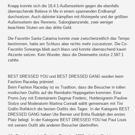
Knapp konnte sich die 18,4:1-Außenseiterin gegen die ebenfalls
überraschende Believe in Me in einem spannenden Endkampf
durchsetzen. Auch dahinter kämpften mit Alsterperle und der größten
Außenseiterin des Rennens, Salonglaenzende, zwei weniger
beachtete Stuten um das dritte Geld.
Die Favoritin Santa Catarina konnte zwar zwischenzeitlich das Tempo
bestimmen, hatte am Schluss aber nichts mehr zuzusetzen. Die Co-
Favoritin Soreanga blieb auch blass und konnte überraschend kaum
Akzente setzen. Kein Wunder, dass die Dreierwette stolze 2.587:1
zahlte.
BEST DRESSED YOU und BEST DRESSED GANG wurden beim
Fashion Raceday prämiert
Beim Fashion Raceday ist es Tradition, dass die Besucher in tollen
modischen Outfits auf die Rennbahn Hoppegarten kommen. Eine
Promi-Jury mit Entertainerin Dagmar Frederic, Hutdesignerin Pauline
Stolze und Moderatorin Martina Conradt wählt gemeinsam mit Tini
Gräfin Rothkirch die besten Outfits des Tages. In der Kategorie BEST
DRESSED GANG haben Ute Bernier und Britta Rudolph den ersten
Platz belegt. In der Kategorie BEST DRESSED YOU hat Paul Louis
mit seinem Outfit alle anderen Besucher übertroffen.