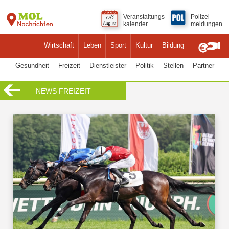
Veranstaltungs-
Polizei-
kalender
meldungen
Wirtschaft
Leben
Sport
Kultur
Bildung
Gesundheit
Freizeit
Dienstleister
Politik
Stellen
Partner
NEWS FREIZEIT