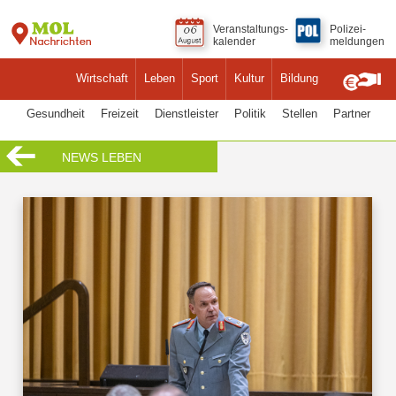
Veranstaltungs-
Polizei-
kalender
meldungen
Wirtschaft
Leben
Sport
Kultur
Bildung
Gesundheit
Freizeit
Dienstleister
Politik
Stellen
Partner
NEWS LEBEN