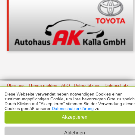
Über uns
Thema melden
ABO
Unterstützung
Datenschutz
Impressum
Diese Webseite verwendet neben notwendigen Cookies einen
zustimmungspflichtigen Cookie, um Ihre bevorzugten Orte zu speich
Durch Klicken auf "Akzeptieren" stimmen Sie der Verwendung dieser
Kontakt
Copyright © 2026 |
Prinzmediaconcept.de
🌙 Dark Mode
Cookies gemäß unserer
Datenschutzerklärung
zu.
Akzeptieren
Ablehnen