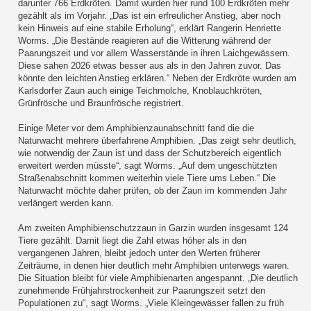
darunter 766 Erdkröten. Damit wurden hier rund 100 Erdkröten mehr
gezählt als im Vorjahr. „Das ist ein erfreulicher Anstieg, aber noch
kein Hinweis auf eine stabile Erholung“, erklärt Rangerin Henriette
Worms. „Die Bestände reagieren auf die Witterung während der
Paarungszeit und vor allem Wasserstände in ihren Laichgewässern.
Diese sahen 2026 etwas besser aus als in den Jahren zuvor. Das
könnte den leichten Anstieg erklären.“ Neben der Erdkröte wurden am
Karlsdorfer Zaun auch einige Teichmolche, Knoblauchkröten,
Grünfrösche und Braunfrösche registriert.
Einige Meter vor dem Amphibienzaunabschnitt fand die die
Naturwacht mehrere überfahrene Amphibien. „Das zeigt sehr deutlich,
wie notwendig der Zaun ist und dass der Schutzbereich eigentlich
erweitert werden müsste“, sagt Worms. „Auf dem ungeschützten
Straßenabschnitt kommen weiterhin viele Tiere ums Leben.“ Die
Naturwacht möchte daher prüfen, ob der Zaun im kommenden Jahr
verlängert werden kann.
Am zweiten Amphibienschutzzaun in Garzin wurden insgesamt 124
Tiere gezählt. Damit liegt die Zahl etwas höher als in den
vergangenen Jahren, bleibt jedoch unter den Werten früherer
Zeiträume, in denen hier deutlich mehr Amphibien unterwegs waren.
Die Situation bleibt für viele Amphibienarten angespannt. „Die deutlich
zunehmende Frühjahrstrockenheit zur Paarungszeit setzt den
Populationen zu“, sagt Worms. „Viele Kleingewässer fallen zu früh