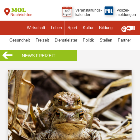
Veranstaltungs-
Polizei-
kalender
meldungen
Wirtschaft
Leben
Sport
Kultur
Bildung
Gesundheit
Freizeit
Dienstleister
Politik
Stellen
Partner
NEWS FREIZEIT