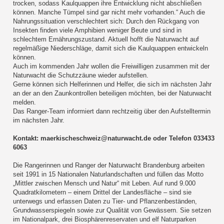
trocken, sodass Kaulquappen ihre Entwicklung nicht abschließen
können. Manche Tümpel sind gar nicht mehr vorhanden.“ Auch die
Nahrungssituation verschlechtert sich: Durch den Rückgang von
Insekten finden viele Amphibien weniger Beute und sind in
schlechtem Ernährungszustand. Aktuell hofft die Naturwacht auf
regelmäßige Niederschläge, damit sich die Kaulquappen entwickeln
können.
Auch im kommenden Jahr wollen die Freiwilligen zusammen mit der
Naturwacht die Schutzzäune wieder aufstellen.
Gerne können sich Helferinnen und Helfer, die sich im nächsten Jahr
an der an den Zaunkontrollen beteiligen möchten, bei der Naturwacht
melden.
Das Ranger-Team informiert dann rechtzeitig über den Aufstelltermin
im nächsten Jahr.
Kontakt: maerkischeschweiz@naturwacht.de oder Telefon 033433
6063
Die Rangerinnen und Ranger der Naturwacht Brandenburg arbeiten
seit 1991 in 15 Nationalen Naturlandschaften und füllen das Motto
„Mittler zwischen Mensch und Natur“ mit Leben. Auf rund 9.000
Quadratkilometern – einem Drittel der Landesfläche – sind sie
unterwegs und erfassen Daten zu Tier- und Pflanzenbeständen,
Grundwasserspiegeln sowie zur Qualität von Gewässern. Sie setzen
im Nationalpark, drei Biosphärenreservaten und elf Naturparken