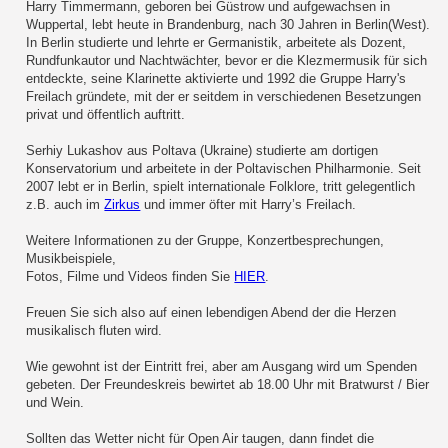
Harry Timmermann, geboren bei Güstrow und aufgewachsen in
Wuppertal, lebt heute in Brandenburg, nach 30 Jahren in Berlin(West).
In Berlin studierte und lehrte er Germanistik, arbeitete als Dozent,
Rundfunkautor und Nachtwächter, bevor er die Klezmermusik für sich
entdeckte, seine Klarinette aktivierte und 1992 die Gruppe Harry's
Freilach gründete, mit der er seitdem in verschiedenen Besetzungen
privat und öffentlich auftritt.
Serhiy Lukashov aus Poltava (Ukraine) studierte am dortigen
Konservatorium und arbeitete in der Poltavischen Philharmonie. Seit
2007 lebt er in Berlin, spielt internationale Folklore, tritt gelegentlich
z.B. auch im
Zirkus
und immer öfter mit Harry’s Freilach.
Weitere Informationen zu der Gruppe, Konzertbesprechungen,
Musikbeispiele,
Fotos, Filme und Videos finden Sie
HIER
.
Freuen Sie sich also auf einen lebendigen Abend der die Herzen
musikalisch fluten wird.
Wie gewohnt ist der Eintritt frei, aber am Ausgang wird um Spenden
gebeten. Der Freundeskreis bewirtet ab 18.00 Uhr mit Bratwurst / Bier
und Wein.
Sollten das Wetter nicht für Open Air taugen, dann findet die