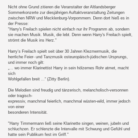
Nicht ohne Grund zitieren die Veranstalter der Altlandsberger
Sommerkonzerte zur diesjährigen Auftaktveranstaltung Zeitungen
zwischen NRW und Mecklenburg-Vorpommern. Denn dort hieß es in
der Presse:
"Harry's Freilach spielen nicht einfach nur ihr Programm ab, sondern
sie machen Musik. Musik, die lebt. Denn wenn Harry's Freilach spielt,
strömt die Musik ins Herz."
Harry’s Freilach spielt seit über 30 Jahren Klezmermusik, die
herrliche Feier- und Tanzmusik osteuropäisch-jüdischen Ursprungs,
und immer noch gilt:
„… wo immer Klarinettist Harry in sein hölzernes Rohr atmet, macht
sich
Wohlgefallen breit ...“ (Zitty Berlin).
Die Melodien sind freudig und tänzerisch, melancholisch-versonnen
oder tragisch-
expressiv, manchmal feierlich, manchmal wüsten-wild, immer jedoch
von einer
besonderen Intensität.
"Harry Timmermann ließ seine Klarinette singen, weinen, jubeln und
schluchzen. Er schlenzte die Intervalle mit Schwung und Gefühl und
hatte sein Publikum fest im Griff."