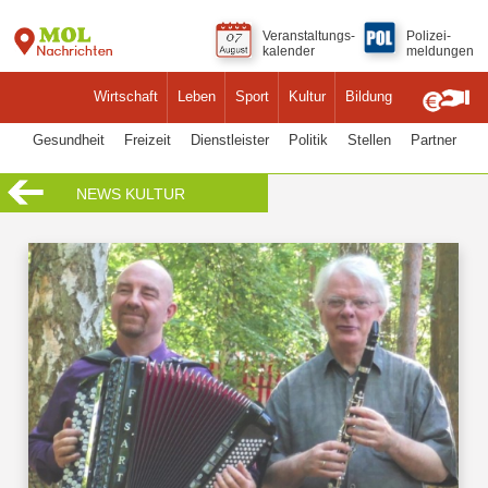
Veranstaltungs-
Polizei-
kalender
meldungen
Wirtschaft
Leben
Sport
Kultur
Bildung
Gesundheit
Freizeit
Dienstleister
Politik
Stellen
Partner
NEWS KULTUR