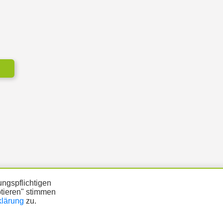
ngspflichtigen
ptieren" stimmen
klärung
zu.
ÜTZUNG
DATENSCHUTZ
IMPRESSUM