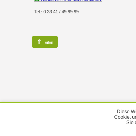
Tel.: 0 33 41 / 49 99 99
⇑
Teilen
Diese We
Cookie, u
Sie 
KONTAKT