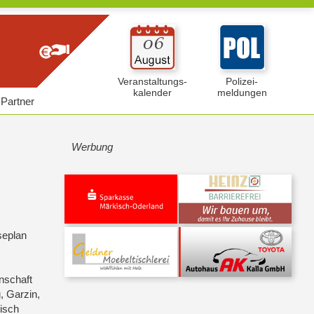
Veranstaltungs-
Polizei-
kalender
meldungen
Partner
Werbung
seplan
nschaft
, Garzin,
risch