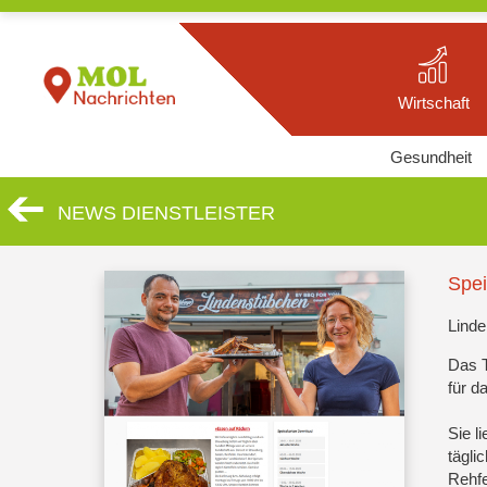
Wirtschaft
Gesundheit
NEWS DIENSTLEISTER
Spei
Linde
Das 
für d
Sie l
tägli
Rehfe