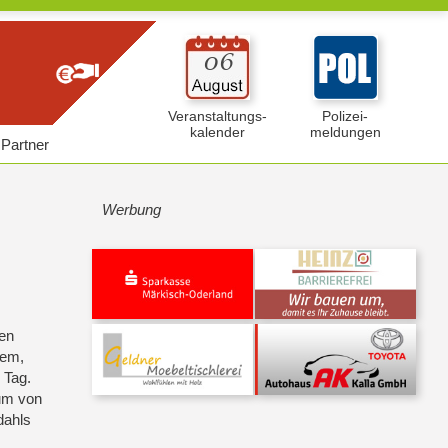
Veranstaltungs-
Polizei-
kalender
meldungen
Partner
Werbung
ten
tem,
 Tag.
äum von
dahls