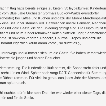
achmittag hatte bereits einiges zu bieten. Volleyballturnier, Kinderfeu
k vom Blue Lake Orchester (vormals Buckow-Waldsieversdorfer
rchester) bei Kaffee und Kuchen und dazu der Mobile Märchenpalast
 kleine Besucher staunen ließ. Dazwischen überall Familien, Nachbar
de und viele Gäste, die der Einladung gefolgt sind. Die Hüpfburg ist f
fischt und beim Kinderschminken laufen plötzlich Tiger, Schmetterlin
mmt, ist sowieso verloren. Popcorn, Churros, Crêpes und dazu die
kommt eigentlich kaum daran vorbei, so duftet es ;-)
ag unterwegs und kümmern sich um die Gäste. Sie haben immer wiede
sterte die jungen und älteren Besucher.
stimmung. Die Kinderdisco läuft bereits, die Sonne steht tiefer und
h recht kühlen Wind. Später noch sorgt DJ T. Connection für Stimmun
ie Bühne kommen. Für viele ist genau das jedes Jahr der Moment de
man später auch.
euchtet, dürfte klar sein: Das hier war wieder einer dieser Tage, di
chön und für die Seele.