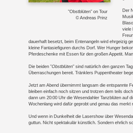
Der N
"Obstblüten" on Tour
Musi
© Andreas Prinz
Blaso
viele
Freun
dauerhaft besetzt, beim Entenangeln wird ehrgeizig ge
kleine Fantasiefiguren durchs Dorf. Wer Hunger beko
Pferdeschenke mit Essen für den großen Appetit. Man 
Die beiden "
Obstblüten
" sind natürlich den ganzen T
Überraschungen bereit. Tränklers Puppentheater begei
Jetzt am Abend übernimmt langsam die entspannte Feier
bleiben einfach noch sitzen und trotzen dem teils doc
dann um 20:00 Uhr die Wesendahler Tanzblüten auf d
Wochenlang wird dafür geprobt und genau das merkt 
Und wenn in Dunkelheit die Lasershow über Wesendahl l
guttun. Nicht spektakulär künstlich. Sondern ehrlich s