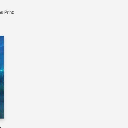
as Prinz
e