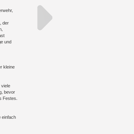
erwehr,
, der
n,
ast
ge und
r kleine
 viele
g, bevor
s Festes.
e einfach