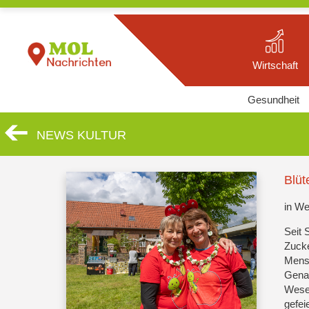
Wirtschaft
Gesundheit
NEWS KULTUR
Blüt
in W
Seit 
Zucke
Mensc
Genau
Wesen
gefeie