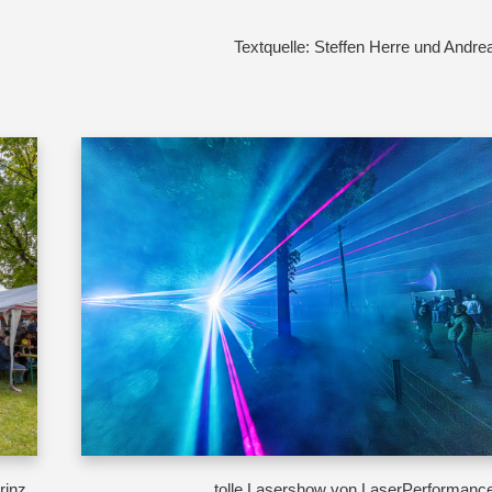
Textquelle: Steffen Herre und Andre
rinz
tolle Lasershow von LaserPerformanc