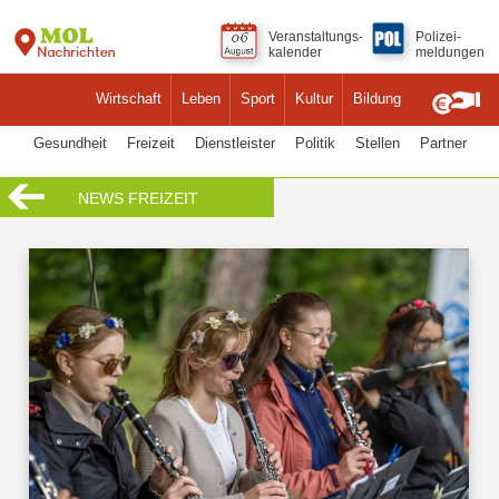
Veranstaltungs-
Polizei-
kalender
meldungen
Wirtschaft
Leben
Sport
Kultur
Bildung
Gesundheit
Freizeit
Dienstleister
Politik
Stellen
Partner
NEWS FREIZEIT