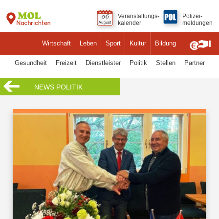
Veranstaltungs-
Polizei-
kalender
meldungen
Wirtschaft
Leben
Sport
Kultur
Bildung
Gesundheit
Freizeit
Dienstleister
Politik
Stellen
Partner
NEWS POLITIK