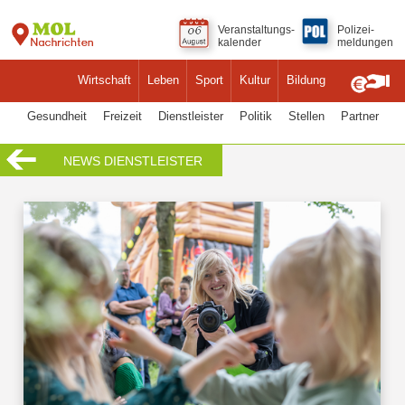
Veranstaltungs-
Polizei-
kalender
meldungen
Wirtschaft
Leben
Sport
Kultur
Bildung
Gesundheit
Freizeit
Dienstleister
Politik
Stellen
Partner
NEWS DIENSTLEISTER