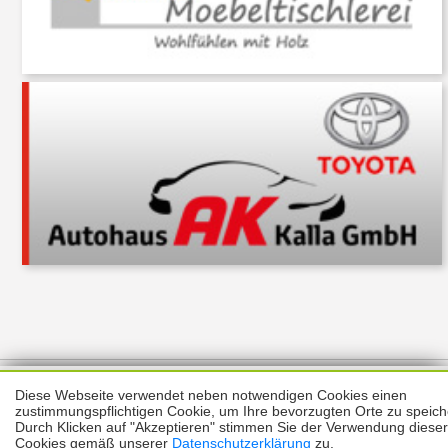
Über uns
Thema melden
ABO
Unterstützung
Datenschutz
Diese Webseite verwendet neben notwendigen Cookies einen
Impressum
zustimmungspflichtigen Cookie, um Ihre bevorzugten Orte zu speich
Durch Klicken auf "Akzeptieren" stimmen Sie der Verwendung dieser
Kontakt
Copyright © 2026 |
Prinzmediaconcept.de
Cookies gemäß unserer
Datenschutzerklärung
zu.
🌙 Dark Mode