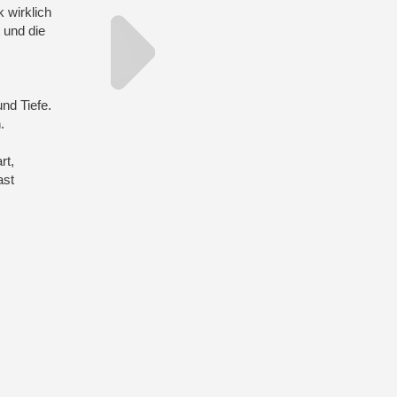
 wirklich
t und die
nd Tiefe.
.
rt,
ast