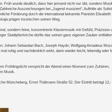
er. Früh wurde deutlich, dass hier jemand nicht nur übt, sondern Musik
. Zahlreiche Auszeichnungen bei „Jugend musiziert“, Auftritte als Solis
nliche Förderung durch die international bekannte Pianistin Elisabeth
kaja prägen inzwischen seinen Weg.
nd, sondern feine, konzentrierte Klaviermusik mit Gefühl, Präzision u
r Stadtpfarrkirche dürfte das seinen ganz eigenen Zauber entfalten
n: Johann Sebastian Bach, Joseph Haydn, Wolfgang Amadeus Moza
al ruhig und nachdenklich wirkt, dann wieder leicht, lebendig oder f
m Frühlingslicht verspricht der Abend einen Moment zum Zuhören,
en Musik.
che Müncheberg, Ernst-Thälmann-Straße 52. Der Eintritt beträgt 12,-