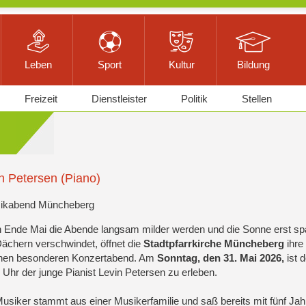
Leben
Sport
Kultur
Bildung
Freizeit
Dienstleister
Politik
Stellen
n Petersen (Piano)
sikabend Müncheberg
Ende Mai die Abende langsam milder werden und die Sonne erst spä
ächern verschwindet, öffnet die
Stadtpfarrkirche Müncheberg
ihre
einen besonderen Konzertabend. Am
Sonntag, den 31. Mai 2026,
ist d
 Uhr der junge Pianist Levin Petersen zu erleben.
usiker stammt aus einer Musikerfamilie und saß bereits mit fünf Ja