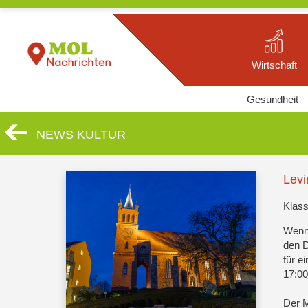
Wirtschaft
Gesundheit
NEWS KULTUR
Levi
Klas
Wenn 
den D
für 
17:00
Der M