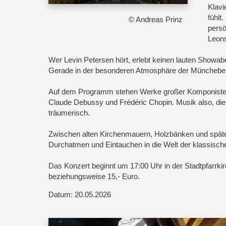
Klavi
fühlt
© Andreas Prinz
persö
Leons
Wer Levin Petersen hört, erlebt keinen lauten Showabe
Gerade in der besonderen Atmosphäre der Müncheberge
Auf dem Programm stehen Werke großer Komponiste
Claude Debussy und Frédéric Chopin. Musik also, die m
träumerisch.
Zwischen alten Kirchenmauern, Holzbänken und späte
Durchatmen und Eintauchen in die Welt der klassisch
Das Konzert beginnt um 17:00 Uhr in der Stadtpfarrkir
beziehungsweise 15,- Euro.
Datum: 20.05.2026