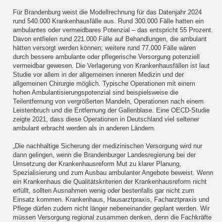
Für Brandenburg weist die Modellrechnung für das Datenjahr 2024
rund 540.000 Krankenhausfälle aus. Rund 300.000 Fälle hatten ein
ambulantes oder vermeidbares Potenzial – das entspricht 55 Prozent.
Davon entfielen rund 221.000 Fälle auf Behandlungen, die ambulant
hätten versorgt werden können; weitere rund 77.000 Fälle wären
durch bessere ambulante oder pflegerische Versorgung potenziell
vermeidbar gewesen. Die Verlagerung von Krankenhausfällen ist laut
Studie vor allem in der allgemeinen inneren Medizin und der
allgemeinen Chirurgie möglich. Typische Operationen mit einem
hohen Ambulantisierungspotenzial sind beispielsweise die
Teilentfernung von vergrößerten Mandeln, Operationen nach einem
Leistenbruch und die Entfernung der Gallenblase. Eine OECD-Studie
zeigte 2021, dass diese Operationen in Deutschland viel seltener
ambulant erbracht werden als in anderen Ländern.
„Die nachhaltige Sicherung der medizinischen Versorgung wird nur
dann gelingen, wenn die Brandenburger Landesregierung bei der
Umsetzung der Krankenhausreform Mut zu klarer Planung,
Spezialisierung und zum Ausbau ambulanter Angebote beweist. Wenn
ein Krankenhaus die Qualitätskriterien der Krankenhausreform nicht
erfüllt, sollten Ausnahmen wenig oder bestenfalls gar nicht zum
Einsatz kommen. Krankenhaus, Hausarztpraxis, Facharztpraxis und
Pflege dürfen zudem nicht länger nebeneinander geplant werden. Wir
müssen Versorgung regional zusammen denken, denn die Fachkräfte