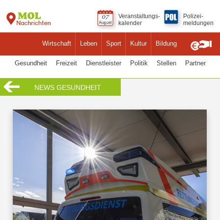
Veranstaltungs-
Polizei-
kalender
meldungen
Wirtschaft
Leben
Sport
Kultur
Bildung
Gesundheit
Freizeit
Dienstleister
Politik
Stellen
Partner
NEWS GESUNDHEIT