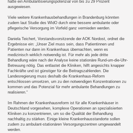
hatte ein Ambulantisierungspotenzial von bis zu 29 Prozent
ausgewiesen.
Viele weitere Krankenhausbehandlungen in Brandenburg könnten
zudem laut Studie des WIdO durch eine bessere ambulante oder
pflegerische Versorgung im Vorfeld ganz vermieden werden.
Daniela Teichert, Vorstandsvorsitzende der AOK Nordost, ordnet die
Ergebnisse ein: „Unser Ziel muss sein, dass Patientinnen und
Patienten nur dann im Krankenhaus übernachten, wenn es
medizinisch wirklich notwendig ist. Für mehr als jede dritte
Behandlung wäre nach der Analyse keine stationäre Rund-um-die-Uhr-
Betreuung nötig. Das entlastet die Kliniken, hilft angesichts knapper
Fachkräfte und ist günstiger für die Beitragszahlenden. Die
Landesregierung muss deshalb die Krankenhaus-Reform
entschlossen umsetzen, um zu den notwendigen Konzentrationen zu
kommen und das Potenzial für mehr ambulante Behandlungen zu
realisieren.“
Im Rahmen der Krankenhausreform ist für alle Krankenhäuser in
Deutschland vorgesehen, komplexe Operationen an spezialisierten
Kliniken zu konzentrieren, um so die Qualität der Behandlung
nachhaltig zu stärken. Einige kleine Krankenhausstandorte sollen
zudem zu ambulant-stationären Versorgungszentren umgewandelt
werden.