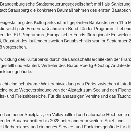
randenburgische Stadterneuerungsgesellschaft mbH als Sanierung
tadt Strausberg die konkreten Baumaßnahmen des ersten Bauabschni
eugestaltung des Kulturparks ist mit geplanten Baukosten von 11,5 M
 die wichtigste Fördermaßnahme im Bund-Länder-Programm „Lebend
en des EU-Programms „Europäischer Fonds für regionale Entwicklu
4, Baustart des laufenden zweiten Bauabschnitts war im September 
8 vorgesehen.
twicklung des Kulturparks durch die Landschaftsarchitekten der Fran
stellt und erläutert. Vertreter des Büros Roedig + Schop Architekte
unktionsgebäude.
ieht eine behutsame Weiterentwicklung des Parks zwischen Altstadt
 eine neue Wegeverbindung von der Altstadt zum See und den Fischer
alts- und Freizeitbereiche. Für die ansässigen Vereine und das Tauch
sind ein neuer Spielplatz, ein Volleyballfeld und naturnahe Hochbeete 
lgenden Bauabschnitten bis 2028 unter anderem weitere Spiel- und
 Uferbereiches und ein neues Service- und Funktionsgebäude für di