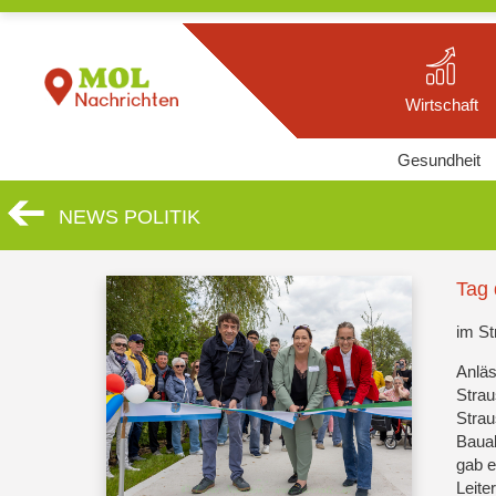
Wirtschaft
Gesundheit
NEWS POLITIK
Tag 
im St
Anläs
Strau
Strau
Bauab
gab e
Leite