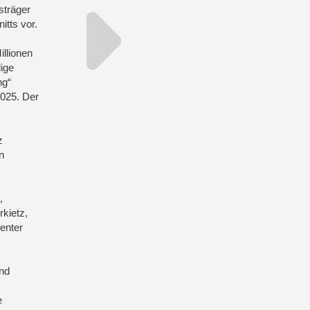
sträger
tts vor.
illionen
ige
ng“
2025. Der
z
n
,
kietz,
center
und
e