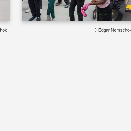
hok
© Edgar Nemscho