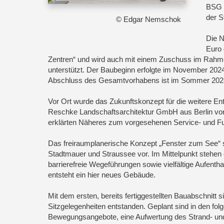
BSG B
der S
© Edgar Nemschok
Die N
Euro
Zentren“ und wird auch mit einem Zuschuss im Rahm
unterstützt. Der Baubeginn erfolgte im November 202
Abschluss des Gesamtvorhabens ist im Sommer 202
Vor Ort wurde das Zukunftskonzept für die weitere En
Reschke Landschaftsarchitektur GmbH aus Berlin vorge
erklärten Näheres zum vorgesehenen Service- und F
Das freiraumplanerische Konzept „Fenster zum See“ s
Stadtmauer und Straussee vor. Im Mittelpunkt stehen
barrierefreie Wegeführungen sowie vielfältige Aufenth
entsteht ein hier neues Gebäude.
Mit dem ersten, bereits fertiggestellten Bauabschnitt 
Sitzgelegenheiten entstanden. Geplant sind in den fo
Bewegungsangebote, eine Aufwertung des Strand- und