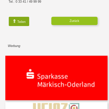
Tel.: 0 33 41 / 49 99 99
⇑
Zurück
Teilen
Werbung