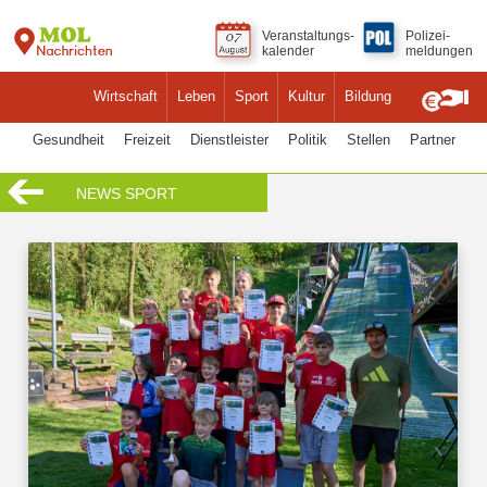
Veranstaltungs-
Polizei-
kalender
meldungen
Wirtschaft
Leben
Sport
Kultur
Bildung
Gesundheit
Freizeit
Dienstleister
Politik
Stellen
Partner
NEWS SPORT