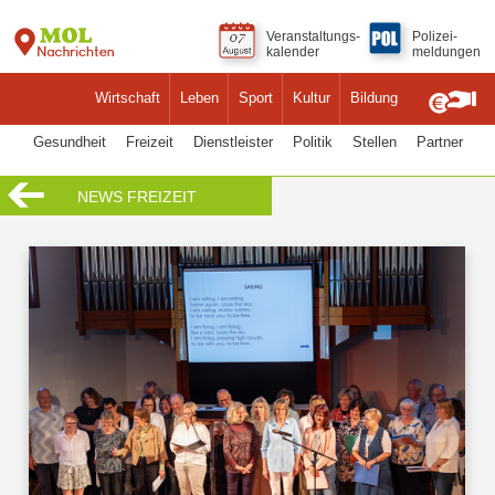
Veranstaltungs-
Polizei-
kalender
meldungen
Wirtschaft
Leben
Sport
Kultur
Bildung
Gesundheit
Freizeit
Dienstleister
Politik
Stellen
Partner
NEWS FREIZEIT