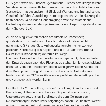
GPS-gestützten An- und Abflugverfahrens. Dieses satellitengestützte
Verfahren ist ein wesentlicher Baustein für die Zukunftsfähigkeit des
Standortes – insbesondere mit Blick auf Wartung und Instandhaltung,
Geschäftsluftfahrt, Ausbildung, Katastrophenschutz, die Nutzung der
bestehenden 24-Stunden-Genehmigung sowie die strategische
Bedeutung als leistungsfähiger Ausweich- und Ergänzungsstandort in
der Nähe des BER.
All diese Möglichkeiten stehen am Airport Neuhardenberg
grundsätzlich zur Verfügung. Lediglich das seit Jahren nicht
genehmigte GPS-gestützte Anflugverfahren steht einer weiteren
positiven Entwicklung des Airports und der Luftfahrtinfrastruktur im
Raum Berlin-Brandenburg weiterhin im Wege.
Das Land Brandenburg hat bereits deutlich gemacht, dass es hinter
den Entwicklungsplänen des Flugplatzes steht. Nun ist entscheidend,
dass das Verkehrsministerium die notwendigen weiteren Schritte mit
dem Bund proaktiv begleitet und die erforderliche Unterstützung
leistet, damit das GPS-gestützte Anflugverfahren dauerhaft gesichert
und vorangebracht werden kann.
Der Dank der Veranstalter gilt allen Ausstellern, Besucherinnen und
Besuchern, Helferinnen und Helfern, Organisatoren, Partnern,
Unterstützern sowie allen Beteiligten, die zum Gelingen des 4.
Neuhardenberger Jobfestivals beigetragen haben. Bei bestem Wetter,
großem Engagement und vielen positiven Gesprächen wurde