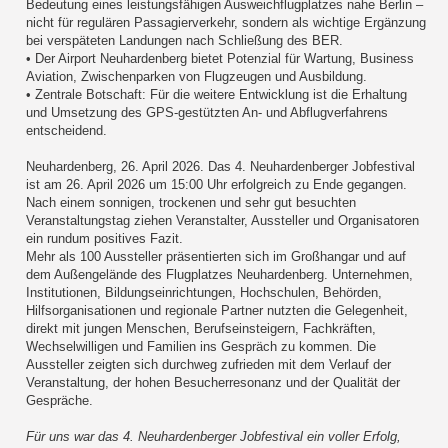
Bedeutung eines leistungsfähigen Ausweichflugplatzes nahe Berlin –
nicht für regulären Passagierverkehr, sondern als wichtige Ergänzung
bei verspäteten Landungen nach Schließung des BER.
• Der Airport Neuhardenberg bietet Potenzial für Wartung, Business
Aviation, Zwischenparken von Flugzeugen und Ausbildung.
• Zentrale Botschaft: Für die weitere Entwicklung ist die Erhaltung
und Umsetzung des GPS-gestützten An- und Abflugverfahrens
entscheidend.
Neuhardenberg, 26. April 2026. Das 4. Neuhardenberger Jobfestival
ist am 26. April 2026 um 15:00 Uhr erfolgreich zu Ende gegangen.
Nach einem sonnigen, trockenen und sehr gut besuchten
Veranstaltungstag ziehen Veranstalter, Aussteller und Organisatoren
ein rundum positives Fazit.
Mehr als 100 Aussteller präsentierten sich im Großhangar und auf
dem Außengelände des Flugplatzes Neuhardenberg. Unternehmen,
Institutionen, Bildungseinrichtungen, Hochschulen, Behörden,
Hilfsorganisationen und regionale Partner nutzten die Gelegenheit,
direkt mit jungen Menschen, Berufseinsteigern, Fachkräften,
Wechselwilligen und Familien ins Gespräch zu kommen. Die
Aussteller zeigten sich durchweg zufrieden mit dem Verlauf der
Veranstaltung, der hohen Besucherresonanz und der Qualität der
Gespräche.
Für uns war das 4. Neuhardenberger Jobfestival ein voller Erfolg,