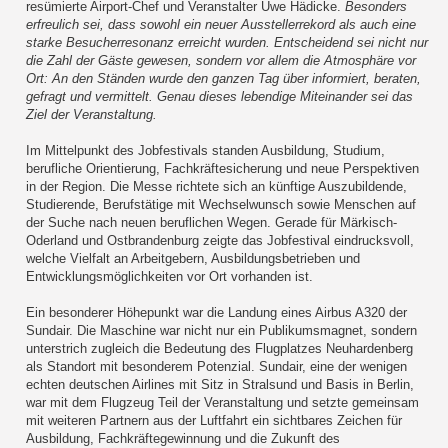
resümierte Airport-Chef und Veranstalter Uwe Hädicke.
Besonders
erfreulich sei, dass sowohl ein neuer Ausstellerrekord als auch eine
starke Besucherresonanz erreicht wurden. Entscheidend sei nicht nur
die Zahl der Gäste gewesen, sondern vor allem die Atmosphäre vor
Ort: An den Ständen wurde den ganzen Tag über informiert, beraten,
gefragt und vermittelt. Genau dieses lebendige Miteinander sei das
Ziel der Veranstaltung.
Im Mittelpunkt des Jobfestivals standen Ausbildung, Studium,
berufliche Orientierung, Fachkräftesicherung und neue Perspektiven
in der Region. Die Messe richtete sich an künftige Auszubildende,
Studierende, Berufstätige mit Wechselwunsch sowie Menschen auf
der Suche nach neuen beruflichen Wegen. Gerade für Märkisch-
Oderland und Ostbrandenburg zeigte das Jobfestival eindrucksvoll,
welche Vielfalt an Arbeitgebern, Ausbildungsbetrieben und
Entwicklungsmöglichkeiten vor Ort vorhanden ist.
Ein besonderer Höhepunkt war die Landung eines Airbus A320 der
Sundair. Die Maschine war nicht nur ein Publikumsmagnet, sondern
unterstrich zugleich die Bedeutung des Flugplatzes Neuhardenberg
als Standort mit besonderem Potenzial. Sundair, eine der wenigen
echten deutschen Airlines mit Sitz in Stralsund und Basis in Berlin,
war mit dem Flugzeug Teil der Veranstaltung und setzte gemeinsam
mit weiteren Partnern aus der Luftfahrt ein sichtbares Zeichen für
Ausbildung, Fachkräftegewinnung und die Zukunft des