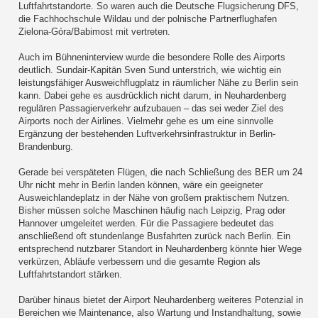
Luftfahrtstandorte. So waren auch die Deutsche Flugsicherung DFS,
die Fachhochschule Wildau und der polnische Partnerflughafen
Zielona-Góra/Babimost mit vertreten.
Auch im Bühneninterview wurde die besondere Rolle des Airports
deutlich. Sundair-Kapitän Sven Sund unterstrich, wie wichtig ein
leistungsfähiger Ausweichflugplatz in räumlicher Nähe zu Berlin sein
kann. Dabei gehe es ausdrücklich nicht darum, in Neuhardenberg
regulären Passagierverkehr aufzubauen – das sei weder Ziel des
Airports noch der Airlines. Vielmehr gehe es um eine sinnvolle
Ergänzung der bestehenden Luftverkehrsinfrastruktur in Berlin-
Brandenburg.
Gerade bei verspäteten Flügen, die nach Schließung des BER um 24
Uhr nicht mehr in Berlin landen können, wäre ein geeigneter
Ausweichlandeplatz in der Nähe von großem praktischem Nutzen.
Bisher müssen solche Maschinen häufig nach Leipzig, Prag oder
Hannover umgeleitet werden. Für die Passagiere bedeutet das
anschließend oft stundenlange Busfahrten zurück nach Berlin. Ein
entsprechend nutzbarer Standort in Neuhardenberg könnte hier Wege
verkürzen, Abläufe verbessern und die gesamte Region als
Luftfahrtstandort stärken.
Darüber hinaus bietet der Airport Neuhardenberg weiteres Potenzial in
Bereichen wie Maintenance, also Wartung und Instandhaltung, sowie