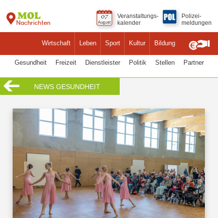
Veranstaltungs-
Polizei-
kalender
meldungen
Wirtschaft
Leben
Sport
Kultur
Bildung
Gesundheit
Freizeit
Dienstleister
Politik
Stellen
Partner
NEWS GESUNDHEIT