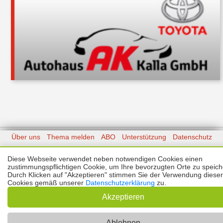
Über uns
Thema melden
ABO
Unterstützung
Datenschutz
Impressum
Diese Webseite verwendet neben notwendigen Cookies einen
zustimmungspflichtigen Cookie, um Ihre bevorzugten Orte zu speich
Kontakt
Copyright © 2026 |
Prinzmediaconcept.de
🌙 Dark Mode
Durch Klicken auf "Akzeptieren" stimmen Sie der Verwendung dieser
Cookies gemäß unserer
Datenschutzerklärung
zu.
Akzeptieren
Ablehnen