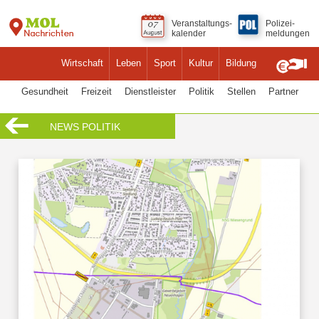
Veranstaltungs-
Polizei-
kalender
meldungen
Wirtschaft
Leben
Sport
Kultur
Bildung
Gesundheit
Freizeit
Dienstleister
Politik
Stellen
Partner
NEWS POLITIK