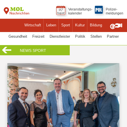
Veranstaltungs-
Polizei-
kalender
meldungen
Wirtschaft
Leben
Sport
Kultur
Bildung
Gesundheit
Freizeit
Dienstleister
Politik
Stellen
Partner
NEWS SPORT