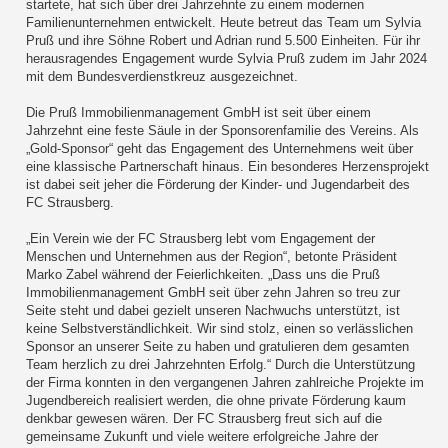
startete, hat sich über drei Jahrzehnte zu einem modernen
Familienunternehmen entwickelt. Heute betreut das Team um Sylvia
Pruß und ihre Söhne Robert und Adrian rund 5.500 Einheiten. Für ihr
herausragendes Engagement wurde Sylvia Pruß zudem im Jahr 2024
mit dem Bundesverdienstkreuz ausgezeichnet.
Die Pruß Immobilienmanagement GmbH ist seit über einem
Jahrzehnt eine feste Säule in der Sponsorenfamilie des Vereins. Als
„Gold-Sponsor“ geht das Engagement des Unternehmens weit über
eine klassische Partnerschaft hinaus. Ein besonderes Herzensprojekt
ist dabei seit jeher die Förderung der Kinder- und Jugendarbeit des
FC Strausberg.
„Ein Verein wie der FC Strausberg lebt vom Engagement der
Menschen und Unternehmen aus der Region“, betonte Präsident
Marko Zabel während der Feierlichkeiten. „Dass uns die Pruß
Immobilienmanagement GmbH seit über zehn Jahren so treu zur
Seite steht und dabei gezielt unseren Nachwuchs unterstützt, ist
keine Selbstverständlichkeit. Wir sind stolz, einen so verlässlichen
Sponsor an unserer Seite zu haben und gratulieren dem gesamten
Team herzlich zu drei Jahrzehnten Erfolg.“ Durch die Unterstützung
der Firma konnten in den vergangenen Jahren zahlreiche Projekte im
Jugendbereich realisiert werden, die ohne private Förderung kaum
denkbar gewesen wären. Der FC Strausberg freut sich auf die
gemeinsame Zukunft und viele weitere erfolgreiche Jahre der