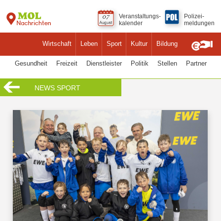
Veranstaltungs-
Polizei-
kalender
meldungen
Wirtschaft
Leben
Sport
Kultur
Bildung
Gesundheit
Freizeit
Dienstleister
Politik
Stellen
Partner
NEWS SPORT