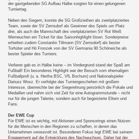
der gastgebenden SG Aufbau Halbe sorgten für einen gelungenen
Turniertag.
Neben den Siegern, konnte die SG Großziethen als zweitplatziertes
Team, sowie der SV Zernsdorf als Gewinner des Spiels um Platz
drei, als auch die Mannschaft des viertplatzierten SV Rot Weiß
Werneuchen ein Ticket für das Saisonhighlight lösen. Sonderpreise
erhielten zudem Constantin Tillmann (SV Zernsdorf) als bester
Torhüter und Hó Fronzek von der SV Germania 90 Schöneiche als
bester Spieler des Turniers.
Verlierer gab es in Halbe keine – im Vordergrund stand der Spaß am
Fußball! Ein besonderes Highlight war der Besuch vom ehemaligen
Fußballprofi (u. a. Hertha BSC, VfL Bochum) und Nationalspieler
Dariusz Wosz. Er verfolgte das Turniergeschehen mit großem
Interesse, überreichte bei der Siegerehrung persönlich die Pokale und
Medaillen und nahm sich viel Zeit für eine Autogrammstunde – nicht
nur für die jungen Talente, sondern auch für begeisterte Eltern und
Fans.
Der EWE Cup
Für EWE ist es wichtig, mit Aktionen und Sponsorings einen Nutzen
für die Menschen in den Regionen zu schaffen, in denen das
Unternehmen verwurzelt ist. Besonderen Fokus legt EWE bei seinem
Engagement auf die Entwicklung des Nachwuchses. Daher hat der