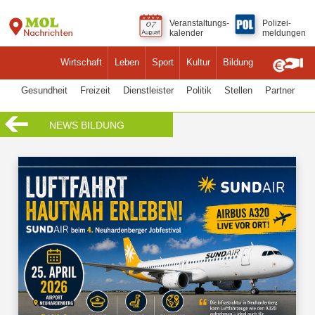
Veranstaltungs-
Polizei-
kalender
meldungen
Wirtschaft
Leben
Sport
Kultur
Bildung
Gesundheit
Freizeit
Dienstleister
Politik
Stellen
Partner
NEWS BILDUNG