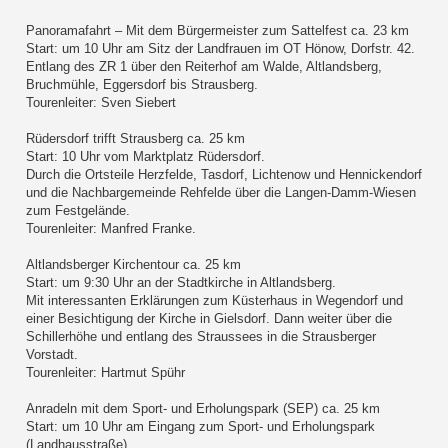
Panoramafahrt – Mit dem Bürgermeister zum Sattelfest ca. 23 km
Start: um 10 Uhr am Sitz der Landfrauen im OT Hönow, Dorfstr. 42.
Entlang des ZR 1 über den Reiterhof am Walde, Altlandsberg,
Bruchmühle, Eggersdorf bis Strausberg.
Tourenleiter: Sven Siebert
Rüdersdorf trifft Strausberg ca. 25 km
Start: 10 Uhr vom Marktplatz Rüdersdorf.
Durch die Ortsteile Herzfelde, Tasdorf, Lichtenow und Hennickendorf
und die Nachbargemeinde Rehfelde über die Langen-Damm-Wiesen
zum Festgelände.
Tourenleiter: Manfred Franke.
Altlandsberger Kirchentour ca. 25 km
Start: um 9:30 Uhr an der Stadtkirche in Altlandsberg.
Mit interessanten Erklärungen zum Küsterhaus in Wegendorf und
einer Besichtigung der Kirche in Gielsdorf. Dann weiter über die
Schillerhöhe und entlang des Straussees in die Strausberger
Vorstadt.
Tourenleiter: Hartmut Spühr
Anradeln mit dem Sport- und Erholungspark (SEP) ca. 25 km
Start: um 10 Uhr am Eingang zum Sport- und Erholungspark
(Landhausstraße).