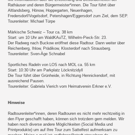
Rathäuser und deren Bürgermeister*innen. Die Tour führt über
Altlandsberg, Hönow, Hoppegarten, Neuenhagen,
Fredersdorf/Vogelsdorf, Petershagen/Eggersdorf zum Ziel, dem SEP.
Tourenleiter: Michael Türpe
Märkische Schweiz – Tour ca. 38 km
Start: um 10 Uhr am WaldKAuTZ, Wilhelm-Pieck-Str. 23.
Der Radweg nach Buckow eröffnet diese Radtour. Dann weiter über
Reichenberg, Ihlow, Prädikow, Klosterdorf nach Strausberg.
Tourenleiter: Sven-Äge Schnabel
Sportliches Radeln von LOS nach MOL ca. 55 km
Start: 10:30 Uhr am Parkplatz Löcknitzidyll
Die Tour führt über Grünheide, in Richtung Hennickendorf, mit
ausreichend Pausen.
Tourenleiter: Gabriela Vierich vom Heimatverein Erkner e.V.
Hinweise
Radtourenleiter*innen, deren Radtouren es nicht mehr rechtzeitig in
den Flyer geschafft haben, können sich trotzdem gern melden. Wir
haben noch diverse andere Möglichkeiten (Social Media und
Printprodukte) um auf Ihre Tour zum Sattelfest aufmerksam zu