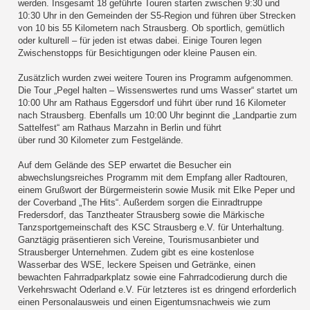
werden. Insgesamt 18 geführte Touren starten zwischen 9:30 und
10:30 Uhr in den Gemeinden der S5-Region und führen über Strecken
von 10 bis 55 Kilometern nach Strausberg. Ob sportlich, gemütlich
oder kulturell – für jeden ist etwas dabei. Einige Touren legen
Zwischenstopps für Besichtigungen oder kleine Pausen ein.
Zusätzlich wurden zwei weitere Touren ins Programm aufgenommen.
Die Tour „Pegel halten – Wissenswertes rund ums Wasser“ startet um
10:00 Uhr am Rathaus Eggersdorf und führt über rund 16 Kilometer
nach Strausberg. Ebenfalls um 10:00 Uhr beginnt die „Landpartie zum
Sattelfest“ am Rathaus Marzahn in Berlin und führt
über rund 30 Kilometer zum Festgelände.
Auf dem Gelände des SEP erwartet die Besucher ein
abwechslungsreiches Programm mit dem Empfang aller Radtouren,
einem Grußwort der Bürgermeisterin sowie Musik mit Elke Peper und
der Coverband „The Hits“. Außerdem sorgen die Einradtruppe
Fredersdorf, das Tanztheater Strausberg sowie die Märkische
Tanzsportgemeinschaft des KSC Strausberg e.V. für Unterhaltung.
Ganztägig präsentieren sich Vereine, Tourismusanbieter und
Strausberger Unternehmen. Zudem gibt es eine kostenlose
Wasserbar des WSE, leckere Speisen und Getränke, einen
bewachten Fahrradparkplatz sowie eine Fahrradcodierung durch die
Verkehrswacht Oderland e.V. Für letzteres ist es dringend erforderlich
einen Personalausweis und einen Eigentumsnachweis wie zum