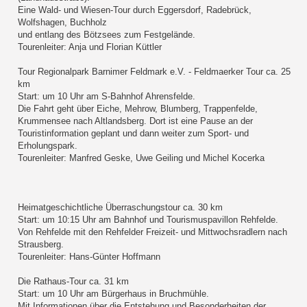
Eine Wald- und Wiesen-Tour durch Eggersdorf, Radebrück,
Wolfshagen, Buchholz
und entlang des Bötzsees zum Festgelände.
Tourenleiter: Anja und Florian Küttler
Tour Regionalpark Barnimer Feldmark e.V. - Feldmaerker Tour ca. 25
km
Start: um 10 Uhr am S-Bahnhof Ahrensfelde.
Die Fahrt geht über Eiche, Mehrow, Blumberg, Trappenfelde,
Krummensee nach Altlandsberg. Dort ist eine Pause an der
Touristinformation geplant und dann weiter zum Sport- und
Erholungspark.
Tourenleiter: Manfred Geske, Uwe Geiling und Michel Kocerka
Heimatgeschichtliche Überraschungstour ca. 30 km
Start: um 10:15 Uhr am Bahnhof und Tourismuspavillon Rehfelde.
Von Rehfelde mit den Rehfelder Freizeit- und Mittwochsradlern nach
Strausberg.
Tourenleiter: Hans-Günter Hoffmann
Die Rathaus-Tour ca. 31 km
Start: um 10 Uhr am Bürgerhaus in Bruchmühle.
Mit Informationen über die Entstehung und Besonderheiten der