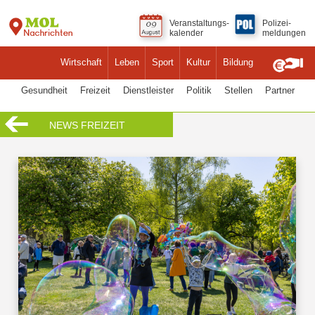
Veranstaltungs-
Polizei-
kalender
meldungen
Wirtschaft
Leben
Sport
Kultur
Bildung
Gesundheit
Freizeit
Dienstleister
Politik
Stellen
Partner
NEWS FREIZEIT