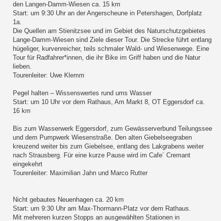
den Langen-Damm-Wiesen ca. 15 km
Start: um 9:30 Uhr an der Angerscheune in Petershagen, Dorfplatz
1a.
Die Quellen am Stienitzsee und im Gebiet des Naturschutzgebietes
Lange-Damm-Wiesen sind Ziele dieser Tour. Die Strecke führt entlang
hügeliger, kurvenreicher, teils schmaler Wald- und Wiesenwege. Eine
Tour für Radfahrer*innen, die ihr Bike im Griff haben und die Natur
lieben.
Tourenleiter: Uwe Klemm
Pegel halten – Wissenswertes rund ums Wasser
Start: um 10 Uhr vor dem Rathaus, Am Markt 8, OT Eggersdorf ca.
16 km
Bis zum Wasserwerk Eggersdorf, zum Gewässerverbund Teilungssee
und dem Pumpwerk Wiesenstraße. Den alten Giebelseegraben
kreuzend weiter bis zum Giebelsee, entlang des Lakgrabens weiter
nach Strausberg. Für eine kurze Pause wird im Cafe´ Cremant
eingekehrt
Tourenleiter: Maximilian Jahn und Marco Rutter
Nicht gebautes Neuenhagen ca. 20 km
Start: um 9:30 Uhr am Max-Thormann-Platz vor dem Rathaus.
Mit mehreren kurzen Stopps an ausgewählten Stationen in