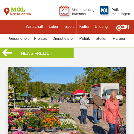
Veranstaltungs-
Polizei-
kalender
meldungen
Wirtschaft
Leben
Sport
Kultur
Bildung
Gesundheit
Freizeit
Dienstleister
Politik
Stellen
Partner
NEWS FREIZEIT