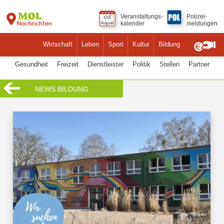
Veranstaltungs-
Polizei-
kalender
meldungen
Wirtschaft
Leben
Sport
Kultur
Bildung
Gesundheit
Freizeit
Dienstleister
Politik
Stellen
Partner
NEWS BILDUNG