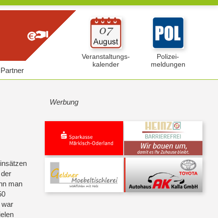
Veranstaltungs-
Polizei-
kalender
meldungen
Partner
Werbung
insätzen
 der
enn man
50
u war
ielen