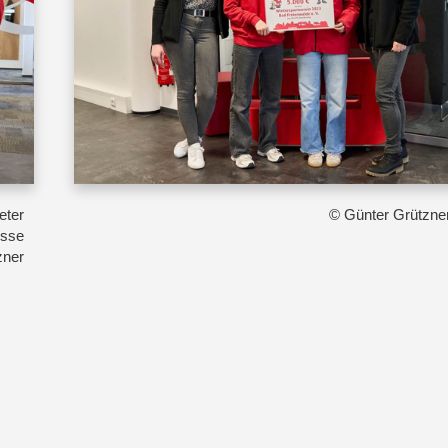
eter
© Günter Grützne
sse
zner