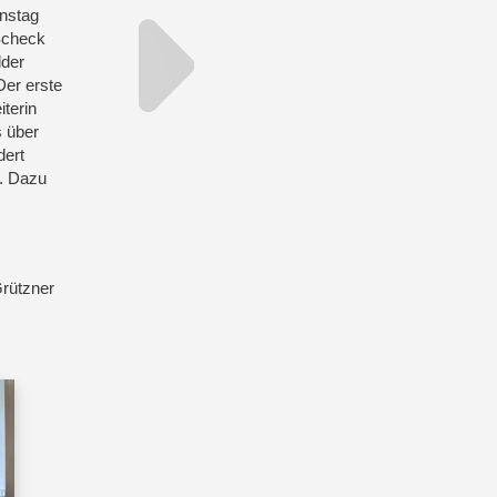
enstag
Scheck
lder
Der erste
terin
s über
dert
. Dazu
Grützner