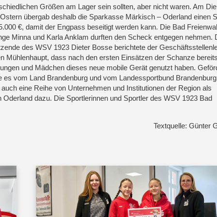
schiedlichen Größen am Lager sein sollten, aber nicht waren. Am Di
Ostern übergab deshalb die Sparkasse Märkisch – Oderland einen 
5.000 €, damit der Engpass beseitigt werden kann. Die Bad Freienwa
inge Minna und Karla Anklam durften den Scheck entgegen nehmen. 
tzende des WSV 1923 Dieter Bosse berichtete der Geschäftsstellenlei
n Mühlenhaupt, dass nach den ersten Einsätzen der Schanze bereit
ungen und Mädchen dieses neue mobile Gerät genutzt haben. Geför
e es vom Land Brandenburg und vom Landessportbund Brandenburg
n auch eine Reihe von Unternehmen und Institutionen der Region als
h Oderland dazu. Die Sportlerinnen und Sportler des WSV 1923 Bad
Textquelle: Günter 