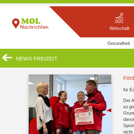
Wirtschaft
Gesundheit
NEWS FREIZEIT
Förd
für E
Der A
so gr
Grund
davon
Sprün
nicht