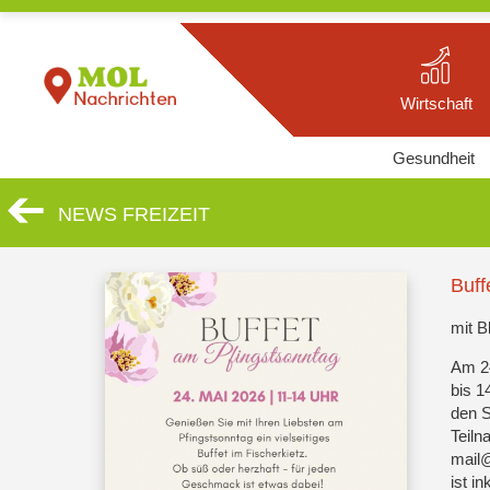
Wirtschaft
Gesundheit
NEWS FREIZEIT
Buff
mit B
Am 24
bis 1
den S
Teiln
mail@
ist in