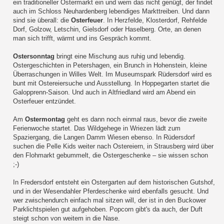
ein traditioneller Ostermarkt ein und wem das nicht genügt, der findet
auch im Schloss Neuhardenberg lebendiges Markttreiben. Und dann
sind sie überall: die
Osterfeuer
. In Herzfelde, Klosterdorf, Rehfelde
Dorf, Golzow, Letschin, Gielsdorf oder Haselberg. Orte, an denen
man sich trifft, wärmt und ins Gespräch kommt.
Ostersonntag
bringt eine Mischung aus ruhig und lebendig.
Ostergeschichten in Petershagen, ein Brunch in Hohenstein, kleine
Überraschungen in Willes Welt. Im Museumspark Rüdersdorf wird es
bunt mit Ostereiersuche und Ausstellung. In Hoppegarten startet die
Galopprenn-Saison. Und auch in Altfriedland wird am Abend ein
Osterfeuer entzündet.
Am
Ostermontag
geht es dann noch einmal raus, bevor die zweite
Ferienwoche startet. Das Wildgehege in Wriezen lädt zum
Spaziergang, die Langen Damm Wiesen ebenso. In Rüdersdorf
suchen die Pelle Kids weiter nach Ostereiern, in Strausberg wird über
den Flohmarkt gebummelt, die Ostergeschenke – sie wissen schon
;-)
In Fredersdorf entsteht ein Ostergarten auf dem historischen Gutshof,
und in der Wesendahler Pferdeschenke wird ebenfalls gesucht. Und
wer zwischendurch einfach mal sitzen will, der ist in den Buckower
Parklichtspielen gut aufgehoben. Popcorn gibt's da auch, der Duft
steigt schon von weitem in die Nase.