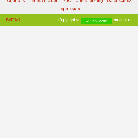
Über uns
Thema melden
ABO
Unterstützung
Datenschutz
Impressum
Kontakt
Copyright © 2026 |
Prinzmediaconcept.de
🌙 Dark Mode