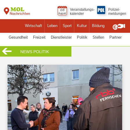
Veranstaltungs-
Polizei-
kalender
meldungen
Wirtschaft
Leben
Sport
Kultur
Bildung
Gesundheit
Freizeit
Dienstleister
Politik
Stellen
Partner
NEWS POLITIK