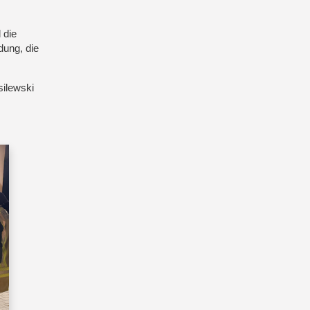
 die
dung, die
silewski