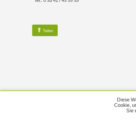
Tel.: 0 33 41 / 49 99 99
⇑
Teilen
Diese We
Cookie, u
Sie 
KONTAKT