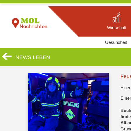
Wirtschaft
Gesundheit
NEWS LEBEN
Feu
Einer 
Einer
Buch
find
Altl
Grund