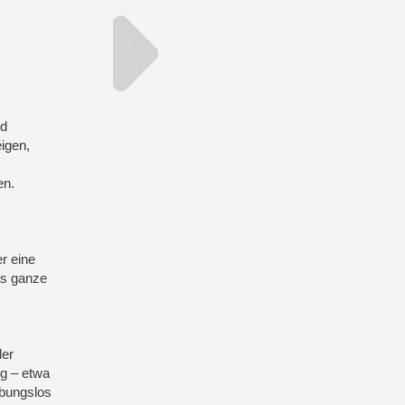
nd
igen,
en.
r eine
as ganze
der
g – etwa
ibungslos