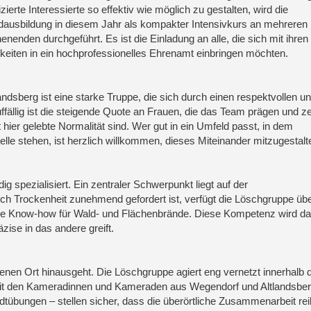
fizierte Interessierte so effektiv wie möglich zu gestalten, wird die
ausbildung in diesem Jahr als kompakter Intensivkurs an mehreren
nenden durchgeführt. Es ist die Einladung an alle, die sich mit ihren
keiten in ein hochprofessionelles Ehrenamt einbringen möchten.
ndsberg ist eine starke Truppe, die sich durch einen respektvollen u
llig ist die steigende Quote an Frauen, die das Team prägen und ze
hier gelebte Normalität sind. Wer gut in ein Umfeld passt, in dem
elle stehen, ist herzlich willkommen, dieses Miteinander mitzugestalt
 spezialisiert. Ein zentraler Schwerpunkt liegt auf der
ch Trockenheit zunehmend gefordert ist, verfügt die Löschgruppe übe
sche Know-how für Wald- und Flächenbrände. Diese Kompetenz wird d
äzise in das andere greift.
genen Ort hinausgeht. Die Löschgruppe agiert eng vernetzt innerhalb 
 den Kameradinnen und Kameraden aus Wegendorf und Altlandsber
dtübungen – stellen sicher, dass die überörtliche Zusammenarbeit re