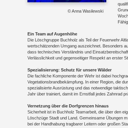
quali
Grund
© Anna Wasilewski
Woche
Fähig
Ein Team auf Augenhöhe
Die Löschgruppe Buchholz als Teil der Feuerwehr Altla
wertschätzenden Umgang auszeichnet. Besonders auffä
dass technisches Verständnis und Einsatzbereitschaft 
Verlässlichkeit und gegenseitiger Respekt an erster St
Spezialisierung: Schutz für unsere Wälder
Die fachliche Komponente der Wehr ist dabei hochgradig
Vegetationsbrandbekämpfung. In einer Region, die dur
spezialisierte Ausrüstung und das notwendige takti
Jahr über trainiert, damit im Ernstfall jedes Zahnrad pr
Vernetzung über die Dorfgrenzen hinaus
Sicherheit ist in Buchholz Teamarbeit, die über den ei
Löschzüge Stadt und Land. Gemeinsame Übungen mit
bei der Handhabung tragbarer Leitern oder großen Sta