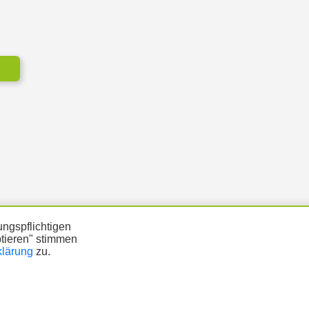
ngspflichtigen
ptieren" stimmen
klärung
zu.
ÜTZUNG
DATENSCHUTZ
IMPRESSUM
Copyright © 2026 |
Prinzmediaconcept.de
🌙 Dark Mode