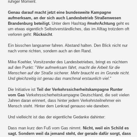
ruhiger Moment.
Genau darauf macht jetzt eine bundesweite Kampagne
aufmerksam, an der sich auch Landesbetrieb Straßenwesen
Brandenburg beteiligt.
Unter dem Hashtag
#mehrAchtung
geht es
um etwas eigentlich Selbstverständliches, das im Alltag trotzdem oft
verloren geht:
Rücksicht
.
Ein bisschen langsamer fahren. Abstand halten. Den Blick nicht nur
nach vorne richten, sondern auch an den Rand.
Mike Koehler, Vorsitzender des Landesbetriebes, bringt es nüchtern
auf den Punkt: "
Wer aufmerksam fährt, macht die Arbeit für die
Menschen auf der Straße sicherer. Mehr braucht es im Grunde nicht.
Und gleichzeitig ist genau das manchmal erstaunlich viel
."
Die Initiative ist
Teil der Verkehrssicherheitskampagne Runter
vom Gas
Verkehrssicherheitskampagne Deutschland, die seit vielen
Jahren daran erinnert, dass hinter jedem Verkehrsteilnehmer ein
Mensch steht. Hinter dem Lenkrad genauso wie daneben.
Und vielleicht ist das der eigentliche Gedanke dahinter:
Dass man kurz den Fuß vom Gas nimmt.
Nicht, weil ein Schild es
sagt. Sondern weil da jemand steht, der gerade dafür sorgt, dass