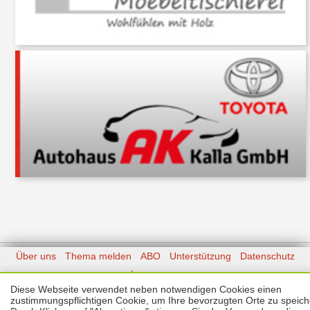
Über uns
Thema melden
ABO
Unterstützung
Datenschutz
Impressum
Diese Webseite verwendet neben notwendigen Cookies einen
Kontakt
zustimmungspflichtigen Cookie, um Ihre bevorzugten Orte zu speich
Copyright © 2026 |
Prinzmediaconcept.de
🌙 Dark Mode