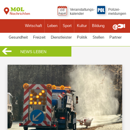
Veranstaltungs-
Polizei-
kalender
meldungen
Wirtschaft
Leben
Sport
Kultur
Bildung
Gesundheit
Freizeit
Dienstleister
Politik
Stellen
Partner
NEWS LEBEN