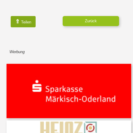
⇑
Zurück
Teilen
Werbung