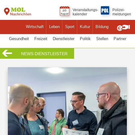
Veranstaltungs-
Polizei-
kalender
meldungen
Wirtschaft
Leben
Sport
Kultur
Bildung
Gesundheit
Freizeit
Dienstleister
Politik
Stellen
Partner
NEWS DIENSTLEISTER