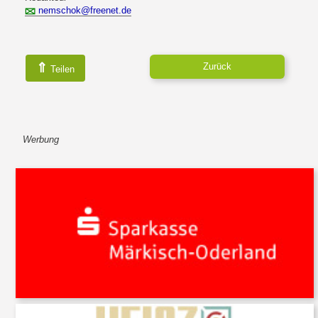
nemschok@freenet.de
⇑
Zurück
Teilen
Werbung