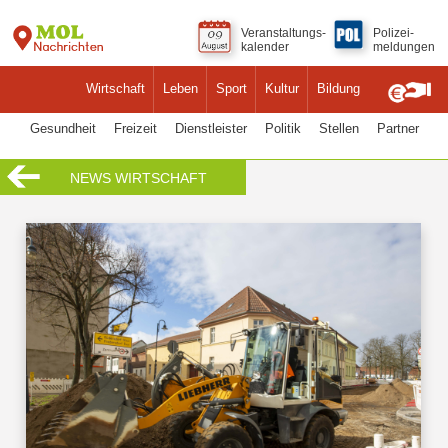
Veranstaltungs-
Polizei-
kalender
meldungen
Wirtschaft
Leben
Sport
Kultur
Bildung
Gesundheit
Freizeit
Dienstleister
Politik
Stellen
Partner
NEWS WIRTSCHAFT