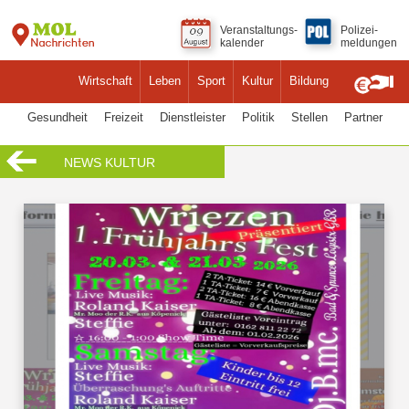
Veranstaltungs-
Polizei-
kalender
meldungen
Wirtschaft
Leben
Sport
Kultur
Bildung
Gesundheit
Freizeit
Dienstleister
Politik
Stellen
Partner
NEWS KULTUR