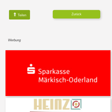
⇑
Zurück
Teilen
Werbung