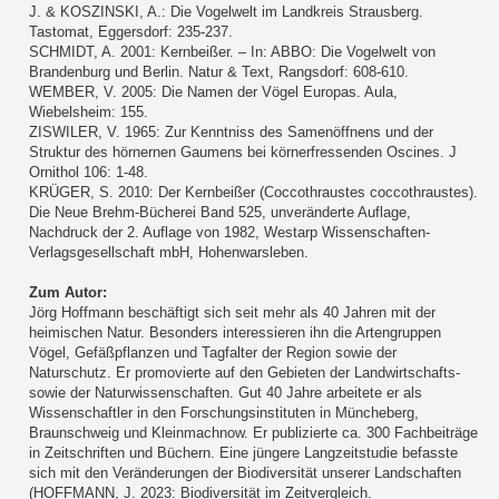
J. & KOSZINSKI, A.: Die Vogelwelt im Landkreis Strausberg.
Tastomat, Eggersdorf: 235-237.
SCHMIDT, A. 2001: Kernbeißer. – In: ABBO: Die Vogelwelt von
Brandenburg und Berlin. Natur & Text, Rangsdorf: 608-610.
WEMBER, V. 2005: Die Namen der Vögel Europas. Aula,
Wiebelsheim: 155.
ZISWILER, V. 1965: Zur Kenntniss des Samenöffnens und der
Struktur des hörnernen Gaumens bei körnerfressenden Oscines. J
Ornithol 106: 1-48.
KRÜGER, S. 2010: Der Kernbeißer (Coccothraustes coccothraustes).
Die Neue Brehm-Bücherei Band 525, unveränderte Auflage,
Nachdruck der 2. Auflage von 1982, Westarp Wissenschaften-
Verlagsgesellschaft mbH, Hohenwarsleben.
Zum Autor:
Jörg Hoffmann beschäftigt sich seit mehr als 40 Jahren mit der
heimischen Natur. Besonders interessieren ihn die Artengruppen
Vögel, Gefäßpflanzen und Tagfalter der Region sowie der
Naturschutz. Er promovierte auf den Gebieten der Landwirtschafts-
sowie der Naturwissenschaften. Gut 40 Jahre arbeitete er als
Wissenschaftler in den Forschungsinstituten in Müncheberg,
Braunschweig und Kleinmachnow. Er publizierte ca. 300 Fachbeiträge
in Zeitschriften und Büchern. Eine jüngere Langzeitstudie befasste
sich mit den Veränderungen der Biodiversität unserer Landschaften
(HOFFMANN, J. 2023: Biodiversität im Zeitvergleich.