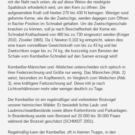
mit der Naht nach unten, da auf diese Weise der niedrigste
Spaltdruck erforderlich wird, um den Kern zu öffnen. Die
aufgewendete Kraft soll hierbei 270 bis 430 N betragen. Weniger rund
geformte Kerne, wie die der Zwetschge, werden dagegen zum Öffnen
in flacher Position im Schnabel gehalten. Um die Zwetschgenschale
knacken zu können, soll je nach Beschaffenheit der Kerne ein
Schnabel-Kraftaufwand von 480 bis zu 730 eingesetzt werden (Krüger
2010, Ziswiler 1965). Da 1 Newton 0,102 kg entspricht, wären dies
eine kaum vorstellbare Gewichtskraft von bis zu 43 kg und bei
Zwetschken sogar bis zu 74 kg, die kurzzeitig zum Bersten der
Schale vom Kernbeißer-Schnabel auf den Samen erzeugt wird!
Kernbeißer-Männchen und -Weibchen unterscheiden sich optisch in
ihrer Federzeichnung und Größe nur wenig. Das Männchen (Abb. 2)
weist, besonders im Kopfbereich, im Vergleich zum Weibchen (Abb.
3), eine kräftigere Farbzeichnung auf. Diese tritt je nach
Lichtverhältnissen mehr oder weniger deutlich zu Tage.
Der Kernbeißer ist ein regelmäßiger und verbreiteter Brutvogel
unserer heimischen Wälder. Er besiedelt lichte Laub- und
Laubmischwaldbestände sowie ältere Kiefernforste und Parkanlagen.
In Brandenburg wurde sein Bestand auf 20.000 bis 30.000 Paare
während der Brutzeit geschätzt (SCHMIDT 2001).
Regelmäßig kann der Kernbeißer, oft in kleinen Trupps, in den