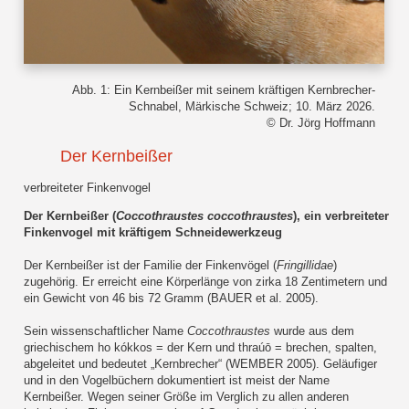
Abb. 1: Ein Kernbeißer mit seinem kräftigen Kernbrecher-
Schnabel, Märkische Schweiz; 10. März 2026.
© Dr. Jörg Hoffmann
Der Kernbeißer
verbreiteter Finkenvogel
Der Kernbeißer (
Coccothraustes coccothraustes
), ein verbreiteter
Finkenvogel mit kräftigem Schneidewerkzeug
Der Kernbeißer ist der Familie der Finkenvögel (
Fringillidae
)
zugehörig. Er erreicht eine Körperlänge von zirka 18 Zentimetern und
ein Gewicht von 46 bis 72 Gramm (BAUER et al. 2005).
Sein wissenschaftlicher Name
Coccothraustes
wurde aus dem
griechischem ho kókkos = der Kern und thraúō = brechen, spalten,
abgeleitet und bedeutet „Kernbrecher“ (WEMBER 2005). Geläufiger
und in den Vogelbüchern dokumentiert ist meist der Name
Kernbeißer. Wegen seiner Größe im Verglich zu allen anderen