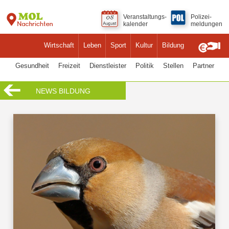
Veranstaltungs-
Polizei-
kalender
meldungen
Wirtschaft
Leben
Sport
Kultur
Bildung
Gesundheit
Freizeit
Dienstleister
Politik
Stellen
Partner
NEWS BILDUNG