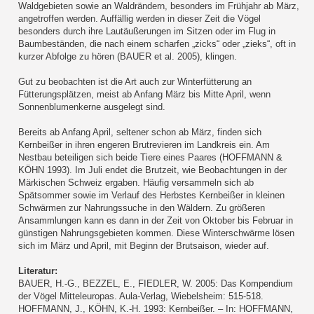
Waldgebieten sowie an Waldrändern, besonders im Frühjahr ab März,
angetroffen werden. Auffällig werden in dieser Zeit die Vögel
besonders durch ihre Lautäußerungen im Sitzen oder im Flug in
Baumbeständen, die nach einem scharfen „zicks“ oder „zieks“, oft in
kurzer Abfolge zu hören (BAUER et al. 2005), klingen.
Gut zu beobachten ist die Art auch zur Winterfütterung an
Fütterungsplätzen, meist ab Anfang März bis Mitte April, wenn
Sonnenblumenkerne ausgelegt sind.
Bereits ab Anfang April, seltener schon ab März, finden sich
Kernbeißer in ihren engeren Brutrevieren im Landkreis ein. Am
Nestbau beteiligen sich beide Tiere eines Paares (HOFFMANN &
KÖHN 1993). Im Juli endet die Brutzeit, wie Beobachtungen in der
Märkischen Schweiz ergaben. Häufig versammeln sich ab
Spätsommer sowie im Verlauf des Herbstes Kernbeißer in kleinen
Schwärmen zur Nahrungssuche in den Wäldern. Zu größeren
Ansammlungen kann es dann in der Zeit von Oktober bis Februar in
günstigen Nahrungsgebieten kommen. Diese Winterschwärme lösen
sich im März und April, mit Beginn der Brutsaison, wieder auf.
Literatur:
BAUER, H.-G., BEZZEL, E., FIEDLER, W. 2005: Das Kompendium
der Vögel Mitteleuropas. Aula-Verlag, Wiebelsheim: 515-518.
HOFFMANN, J., KÖHN, K.-H. 1993: Kernbeißer. – In: HOFFMANN,