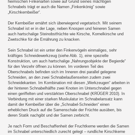
heimischen Finkenarten sowie auf Grund seines mächtigen
Schnabels trägt er auch die Namen „Finkenkönig“ sowie
„Kirschkernbeißer“.
Der Kernbeißer ernährt sich überwiegend vegetarisch. Mit seinem
Schnabel ist er in der Lage, neben Knospen und feineren Samen
auch hartschalige Steinobstfrüchte wie Kirsche, Kornelkirsche und
Zwetschke für die Ernährung zu knacken.
Sein Schnabel ist ein unter den Finkenvögeln einmaliges, sehr
kräftiges Schneidewerkzeug (siehe Abb. 1), eine spezielle
Konstruktion, um auch hartschalige „Nahrungsobjekte der Begierde“
für den Verzehr öffnen zu können. Im vorderen Teil des
Oberschnabels befinden sich im Inneren drei parallel gelegene
Schneiden, an den zwei Schnabelaußenseiten zudem zwei
Schneidekanten. Im Kombination mit diesen „Werkzeugen“ arbeiten in
der hinteren Schnabelhälfte zwei Knoten im Unterschnabel gegen
einen geriffelten und verstärkten Oberschnabel (KRÜGER 2010). In
Verbindung mit einer starken Muskulatur im Schnabelansatz kann
damit der Kernbeißer über die „Schnabel-Schneiden“ einen
erheblichen Druck auf die Samenschale der Früchte ausüben, bis
deren Statik nachgibt und der Samen zerbricht.
Je nach Form und Beschaffenheit der Fruchtkerne werden die Samen
im Schnabel unterschiedlich zurecht gelegt – rundliche Kirschkerne