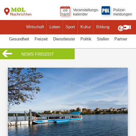
Veranstaltungs-
Polizei-
kalender
meldungen
Wirtschaft
Leben
Sport
Kultur
Bildung
Gesundheit
Freizeit
Dienstleister
Politik
Stellen
Partner
NEWS FREIZEIT