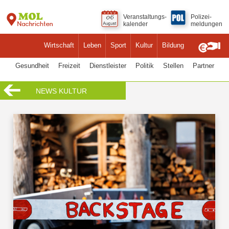
Veranstaltungs-
Polizei-
kalender
meldungen
Wirtschaft
Leben
Sport
Kultur
Bildung
Gesundheit
Freizeit
Dienstleister
Politik
Stellen
Partner
NEWS KULTUR