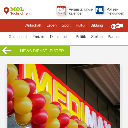
Veranstaltungs-
Polizei-
kalender
meldungen
Wirtschaft
Leben
Sport
Kultur
Bildung
Gesundheit
Freizeit
Dienstleister
Politik
Stellen
Partner
NEWS DIENSTLEISTER