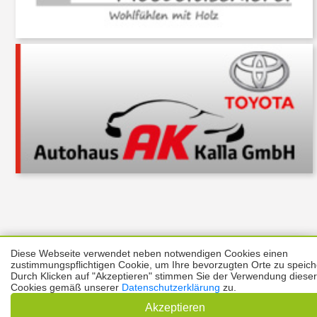
Diese Webseite verwendet neben notwendigen Cookies einen
Über uns
Thema melden
ABO
Unterstützung
Datenschutz
zustimmungspflichtigen Cookie, um Ihre bevorzugten Orte zu speich
Impressum
Durch Klicken auf "Akzeptieren" stimmen Sie der Verwendung dieser
Cookies gemäß unserer
Datenschutzerklärung
zu.
Kontakt
Copyright © 2026 |
Prinzmediaconcept.de
🌙 Dark Mode
Akzeptieren