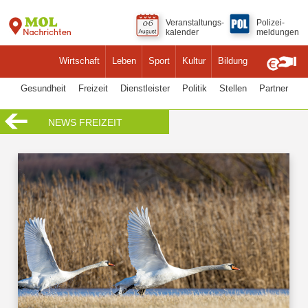
Veranstaltungs-
Polizei-
kalender
meldungen
Wirtschaft
Leben
Sport
Kultur
Bildung
Gesundheit
Freizeit
Dienstleister
Politik
Stellen
Partner
NEWS FREIZEIT