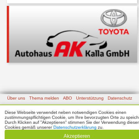
Über uns
Thema melden
ABO
Unterstützung
Datenschutz
Impressum
Diese Webseite verwendet neben notwendigen Cookies einen
zustimmungspflichtigen Cookie, um Ihre bevorzugten Orte zu speich
Kontakt
Copyright © 2026 |
Prinzmediaconcept.de
🌙 Dark Mode
Durch Klicken auf "Akzeptieren" stimmen Sie der Verwendung dieser
Cookies gemäß unserer
Datenschutzerklärung
zu.
Akzeptieren