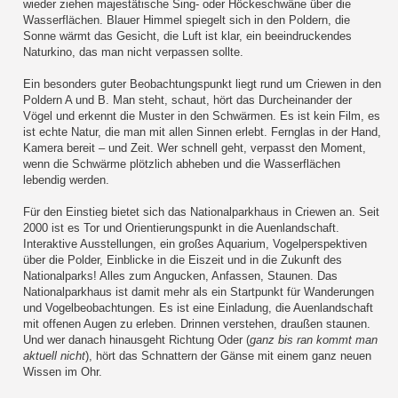
wieder ziehen majestätische Sing- oder Höckeschwäne über die
Wasserflächen. Blauer Himmel spiegelt sich in den Poldern, die
Sonne wärmt das Gesicht, die Luft ist klar, ein beeindruckendes
Naturkino, das man nicht verpassen sollte.
Ein besonders guter Beobachtungspunkt liegt rund um Criewen in den
Poldern A und B. Man steht, schaut, hört das Durcheinander der
Vögel und erkennt die Muster in den Schwärmen. Es ist kein Film, es
ist echte Natur, die man mit allen Sinnen erlebt. Fernglas in der Hand,
Kamera bereit – und Zeit. Wer schnell geht, verpasst den Moment,
wenn die Schwärme plötzlich abheben und die Wasserflächen
lebendig werden.
Für den Einstieg bietet sich das Nationalparkhaus in Criewen an. Seit
2000 ist es Tor und Orientierungspunkt in die Auenlandschaft.
Interaktive Ausstellungen, ein großes Aquarium, Vogelperspektiven
über die Polder, Einblicke in die Eiszeit und in die Zukunft des
Nationalparks! Alles zum Angucken, Anfassen, Staunen. Das
Nationalparkhaus ist damit mehr als ein Startpunkt für Wanderungen
und Vogelbeobachtungen. Es ist eine Einladung, die Auenlandschaft
mit offenen Augen zu erleben. Drinnen verstehen, draußen staunen.
Und wer danach hinausgeht Richtung Oder (
ganz bis ran kommt man
aktuell nicht
), hört das Schnattern der Gänse mit einem ganz neuen
Wissen im Ohr.