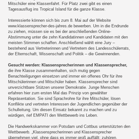
Mitschüler eine Klassenfahrt. Für Platz zwei gibt es einen
Tagesausflug ins Tropical Island für die ganze Klasse.
Interessierte können sich bis zum 8. Mai auf der Website
www.klassensprecher-des-jahres.de bewerben. Um in die Endrunde
zu ziehen, müssen sie es bei der anschließenden Online-
Abstimmung unter die zehn Kandidatinnen und Kandidaten mit den
meisten Stimmen schaffen. Anschließend wählt eine Jury –
bestehend aus Vertreterinnen und Vertretern des Landesschülerrats,
der Elternschaft, Wissenschaft und Politik – die Gewinnenden.
Gesucht werden: Klassensprecherinnen und Klassensprecher,
die ihre Klasse zusammenhalten, sich mutig gegen
Benachteiligungen einsetzen und immer ein offenes Ohr für ihre
Mitschülerinnen und Mitschüler haben. Klassensprecher sind
unverzichtbare Stützen unserer Demokratie. Junge Menschen
erfahren hier zum ersten Mal das Prinzip von gewählter
Repräsentation. Sie sind Sprachrohre für ihre Mitschüler, lösen
Konflikte und vertreten Interessen der Jugendlichen gegenüber der
Schulleitung. Um diesen Einsatz bekannt zu machen und zu
würdigen, rief EMPATI den Wettbewerb ins Leben.
Die Handwerkskammer von Potsdam und Cottbus unterstützten den
Wettbewerb. „Klassensprecherinnen und Klassensprecher
übernehmen viel, ohne dass es immer groß auffällt: zuhören,