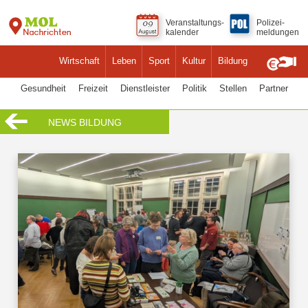
Veranstaltungs-
Polizei-
kalender
meldungen
Wirtschaft
Leben
Sport
Kultur
Bildung
Gesundheit
Freizeit
Dienstleister
Politik
Stellen
Partner
NEWS BILDUNG