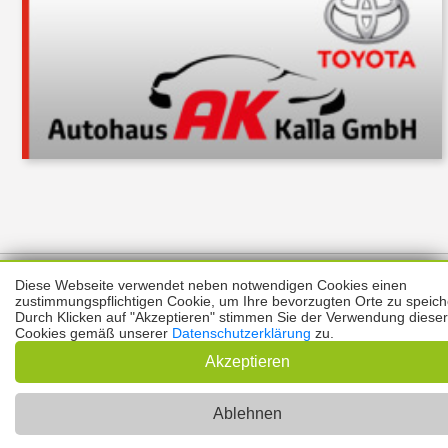
Über uns
Thema melden
ABO
Unterstützung
Datenschutz
Diese Webseite verwendet neben notwendigen Cookies einen
Impressum
zustimmungspflichtigen Cookie, um Ihre bevorzugten Orte zu speich
Durch Klicken auf "Akzeptieren" stimmen Sie der Verwendung dieser
Cookies gemäß unserer
Datenschutzerklärung
zu.
Kontakt
Copyright © 2026 |
Prinzmediaconcept.de
🌙 Dark Mode
Akzeptieren
Ablehnen