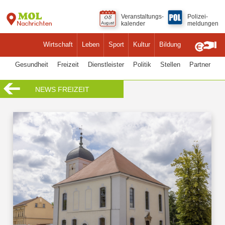
Veranstaltungs-
Polizei-
kalender
meldungen
Wirtschaft
Leben
Sport
Kultur
Bildung
Gesundheit
Freizeit
Dienstleister
Politik
Stellen
Partner
NEWS FREIZEIT