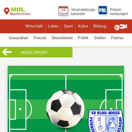
Veranstaltungs-
Polizei-
kalender
meldungen
Wirtschaft
Leben
Sport
Kultur
Bildung
Gesundheit
Freizeit
Dienstleister
Politik
Stellen
Partner
NEWS SPORT