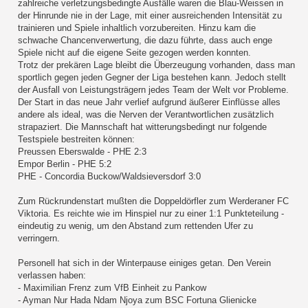
zahlreiche verletzungsbedingte Ausfälle waren die Blau-Weissen in
der Hinrunde nie in der Lage, mit einer ausreichenden Intensität zu
trainieren und Spiele inhaltlich vorzubereiten. Hinzu kam die
schwache Chancenverwertung, die dazu führte, dass auch enge
Spiele nicht auf die eigene Seite gezogen werden konnten.
Trotz der prekären Lage bleibt die Überzeugung vorhanden, dass man
sportlich gegen jeden Gegner der Liga bestehen kann. Jedoch stellt
der Ausfall von Leistungsträgern jedes Team der Welt vor Probleme.
Der Start in das neue Jahr verlief aufgrund äußerer Einflüsse alles
andere als ideal, was die Nerven der Verantwortlichen zusätzlich
strapaziert. Die Mannschaft hat witterungsbedingt nur folgende
Testspiele bestreiten können:
Preussen Eberswalde - PHE 2:3
Empor Berlin - PHE 5:2
PHE - Concordia Buckow/Waldsieversdorf 3:0
Zum Rückrundenstart mußten die Doppeldörfler zum Werderaner FC
Viktoria. Es reichte wie im Hinspiel nur zu einer 1:1 Punkteteilung -
eindeutig zu wenig, um den Abstand zum rettenden Ufer zu
verringern.
Personell hat sich in der Winterpause einiges getan. Den Verein
verlassen haben:
- Maximilian Frenz zum VfB Einheit zu Pankow
- Ayman Nur Hada Ndam Njoya zum BSC Fortuna Glienicke