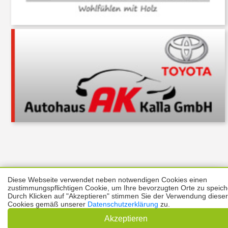
Diese Webseite verwendet neben notwendigen Cookies einen
Über uns
Thema melden
ABO
Unterstützung
Datenschutz
zustimmungspflichtigen Cookie, um Ihre bevorzugten Orte zu speich
Impressum
Durch Klicken auf "Akzeptieren" stimmen Sie der Verwendung dieser
Cookies gemäß unserer
Datenschutzerklärung
zu.
Kontakt
Copyright © 2026 |
Prinzmediaconcept.de
🌙 Dark Mode
Akzeptieren