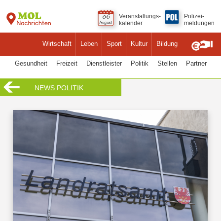
Veranstaltungs-
Polizei-
kalender
meldungen
Wirtschaft
Leben
Sport
Kultur
Bildung
Gesundheit
Freizeit
Dienstleister
Politik
Stellen
Partner
NEWS POLITIK