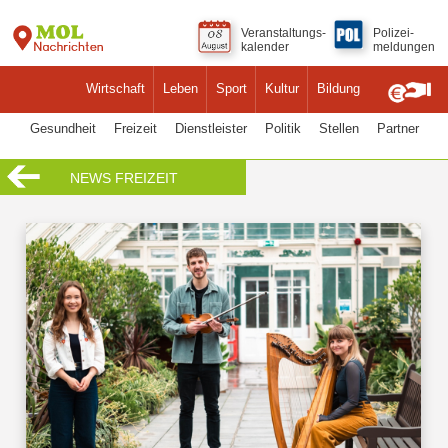
Veranstaltungs-
Polizei-
kalender
meldungen
Wirtschaft
Leben
Sport
Kultur
Bildung
Gesundheit
Freizeit
Dienstleister
Politik
Stellen
Partner
NEWS FREIZEIT