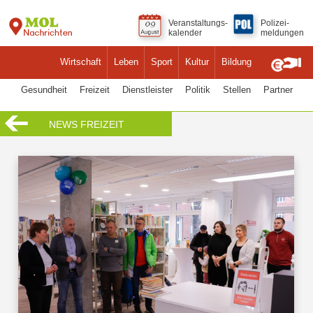
Veranstaltungs-
Polizei-
kalender
meldungen
Wirtschaft
Leben
Sport
Kultur
Bildung
Gesundheit
Freizeit
Dienstleister
Politik
Stellen
Partner
NEWS FREIZEIT