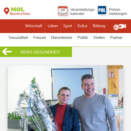
Veranstaltungs-
Polizei-
kalender
meldungen
Wirtschaft
Leben
Sport
Kultur
Bildung
Gesundheit
Freizeit
Dienstleister
Politik
Stellen
Partner
NEWS GESUNDHEIT