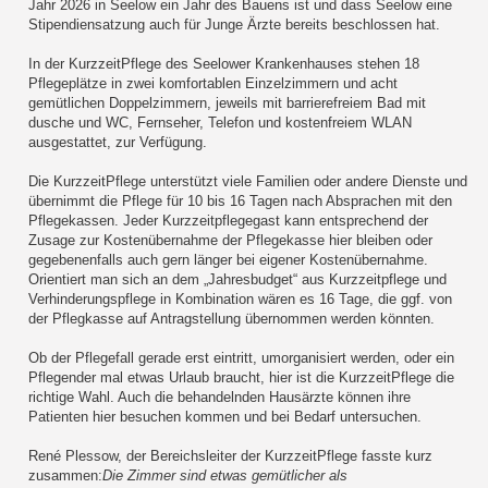
Jahr 2026 in Seelow ein Jahr des Bauens ist und dass Seelow eine
Stipendiensatzung auch für Junge Ärzte bereits beschlossen hat.
In der KurzzeitPflege des Seelower Krankenhauses stehen 18
Pflegeplätze in zwei komfortablen Einzelzimmern und acht
gemütlichen Doppelzimmern, jeweils mit barrierefreiem Bad mit
dusche und WC, Fernseher, Telefon und kostenfreiem WLAN
ausgestattet, zur Verfügung.
Die KurzzeitPflege unterstützt viele Familien oder andere Dienste und
übernimmt die Pflege für 10 bis 16 Tagen nach Absprachen mit den
Pflegekassen. Jeder Kurzzeitpflegegast kann entsprechend der
Zusage zur Kostenübernahme der Pflegekasse hier bleiben oder
gegebenenfalls auch gern länger bei eigener Kostenübernahme.
Orientiert man sich an dem „Jahresbudget“ aus Kurzzeitpflege und
Verhinderungspflege in Kombination wären es 16 Tage, die ggf. von
der Pflegkasse auf Antragstellung übernommen werden könnten.
Ob der Pflegefall gerade erst eintritt, umorganisiert werden, oder ein
Pflegender mal etwas Urlaub braucht, hier ist die KurzzeitPflege die
richtige Wahl. Auch die behandelnden Hausärzte können ihre
Patienten hier besuchen kommen und bei Bedarf untersuchen.
René Plessow, der Bereichsleiter der KurzzeitPflege fasste kurz
zusammen:
Die Zimmer sind etwas gemütlicher als