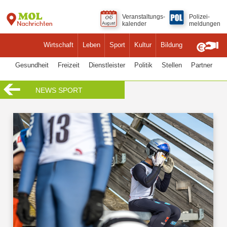
Veranstaltungs-
Polizei-
kalender
meldungen
Wirtschaft
Leben
Sport
Kultur
Bildung
Gesundheit
Freizeit
Dienstleister
Politik
Stellen
Partner
NEWS SPORT