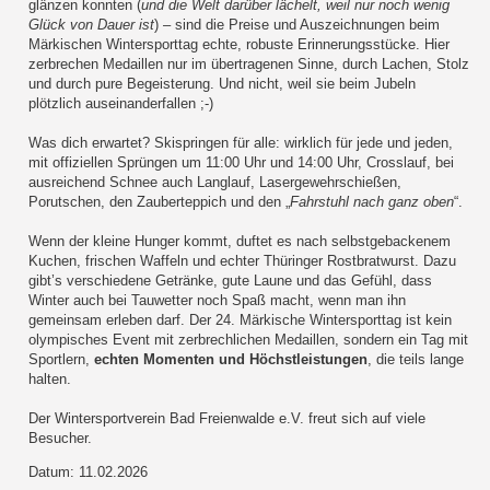
glänzen konnten (
und die Welt darüber lächelt, weil nur noch wenig
Glück von Dauer ist
) – sind die Preise und Auszeichnungen beim
Märkischen Wintersporttag echte, robuste Erinnerungsstücke. Hier
zerbrechen Medaillen nur im übertragenen Sinne, durch Lachen, Stolz
und durch pure Begeisterung. Und nicht, weil sie beim Jubeln
plötzlich auseinanderfallen ;-)
Was dich erwartet? Skispringen für alle: wirklich für jede und jeden,
mit offiziellen Sprüngen um 11:00 Uhr und 14:00 Uhr, Crosslauf, bei
ausreichend Schnee auch Langlauf, Lasergewehrschießen,
Porutschen, den Zauberteppich und den „
Fahrstuhl nach ganz oben
“.
Wenn der kleine Hunger kommt, duftet es nach selbstgebackenem
Kuchen, frischen Waffeln und echter Thüringer Rostbratwurst. Dazu
gibt’s verschiedene Getränke, gute Laune und das Gefühl, dass
Winter auch bei Tauwetter noch Spaß macht, wenn man ihn
gemeinsam erleben darf. Der 24. Märkische Wintersporttag ist kein
olympisches Event mit zerbrechlichen Medaillen, sondern ein Tag mit
Sportlern,
echten Momenten und Höchstleistungen
, die teils lange
halten.
Der Wintersportverein Bad Freienwalde e.V. freut sich auf viele
Besucher.
Datum: 11.02.2026