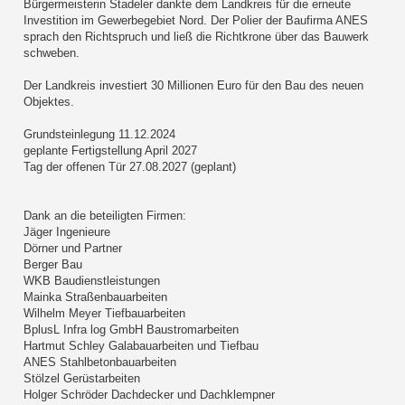
Bürgermeisterin Stadeler dankte dem Landkreis für die erneute
Investition im Gewerbegebiet Nord. Der Polier der Baufirma ANES
sprach den Richtspruch und ließ die Richtkrone über das Bauwerk
schweben.
Der Landkreis investiert 30 Millionen Euro für den Bau des neuen
Objektes.
Grundsteinlegung 11.12.2024
geplante Fertigstellung April 2027
Tag der offenen Tür 27.08.2027 (geplant)
Dank an die beteiligten Firmen:
Jäger Ingenieure
Dörner und Partner
Berger Bau
WKB Baudienstleistungen
Mainka Straßenbauarbeiten
Wilhelm Meyer Tiefbauarbeiten
BplusL Infra log GmbH Baustromarbeiten
Hartmut Schley Galabauarbeiten und Tiefbau
ANES Stahlbetonbauarbeiten
Stölzel Gerüstarbeiten
Holger Schröder Dachdecker und Dachklempner