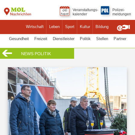
Veranstaltungs-
Polizei-
kalender
meldungen
Wirtschaft
Leben
Sport
Kultur
Bildung
Gesundheit
Freizeit
Dienstleister
Politik
Stellen
Partner
NEWS POLITIK