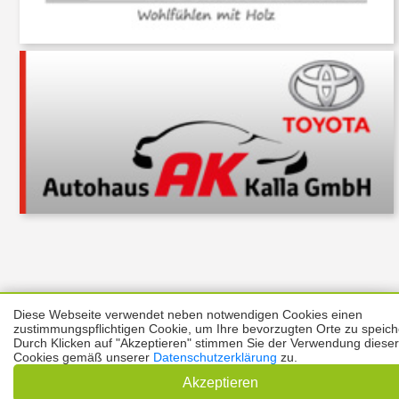
Diese Webseite verwendet neben notwendigen Cookies einen
Über uns
Thema melden
ABO
Unterstützung
Datenschutz
zustimmungspflichtigen Cookie, um Ihre bevorzugten Orte zu speich
Impressum
Durch Klicken auf "Akzeptieren" stimmen Sie der Verwendung dieser
Cookies gemäß unserer
Datenschutzerklärung
zu.
Kontakt
Copyright © 2026 |
Prinzmediaconcept.de
🌙 Dark Mode
Akzeptieren