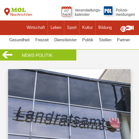
Veranstaltungs-
Polizei-
kalender
meldungen
Wirtschaft
Leben
Sport
Kultur
Bildung
Gesundheit
Freizeit
Dienstleister
Politik
Stellen
Partner
NEWS POLITIK