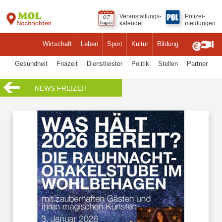
Veranstaltungs-
Polizei-
kalender
meldungen
Wirtschaft
Leben
Sport
Kultur
Bildung
Gesundheit
Freizeit
Dienstleister
Politik
Stellen
Partner
NEWS FREIZEIT