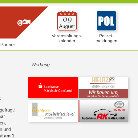
Veranstaltungs-
Polizei-
kalender
meldungen
Partner
Werbung
6
gefragt:
mar
en,
n und
t am 1.