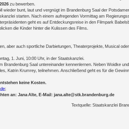
 2026
zu bewerben.
ll wieder bunt, laut und vergnügt im Brandenburg Saal der Potsdame
skanzlei starten. Nach einem aufregenden Vormittag am Regierungss
terpräsidenten geht es auf Entdeckungsreise in den Filmpark Babels
blicken die Kinder hinter die Kulissen des Films.
n, aber auch sportliche Darbietungen, Theaterprojekte, Musical oder
ntag, 1. Juni, 10:00 Uhr, in der Staatskanzlei.
n im Brandenburg Saal untereinander kennenlernen. Neben Woidke und
es, Katrin Krumrey, teilnehmen. Anschließend geht es für die Gewinn
ntstehen keine Kosten.
.de
;
hten an: Jana Alte, E-Mail: jana.alte@stk.brandenburg.de
Textquelle: Staatskanzlei Bra