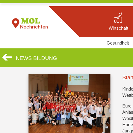
Wirtschaft
Gesundheit
NEWS BILDUNG
Star
Kinde
Wettb
Eure 
Anläs
Woidk
Horte
Junge