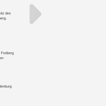
r
itz des
berg.
 Freiberg
er-
ndenburg